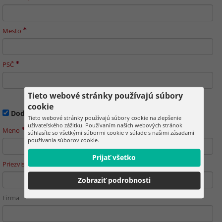
Mesto
PSČ
Tieto webové stránky používajú súbory
cookie
Dodacia adresa je odlišná od fakturačnej
Tieto webové stránky používajú súbory cookie na zlepšenie
užívateľského zážitku. Používaním našich webových stránok
Meno
súhlasíte so všetkými súbormi cookie v súlade s našimi zásadami
používania súborov cookie.
Prijať všetko
Priezvisko
Zobraziť podrobnosti
Firma