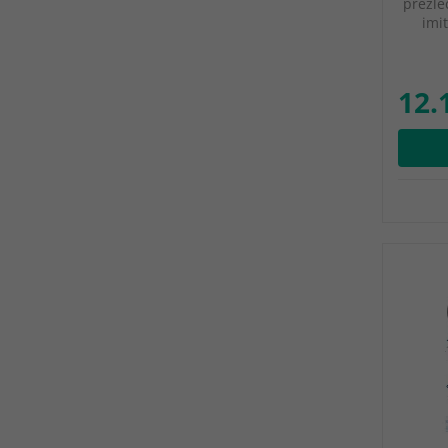
prezle
imi
12.