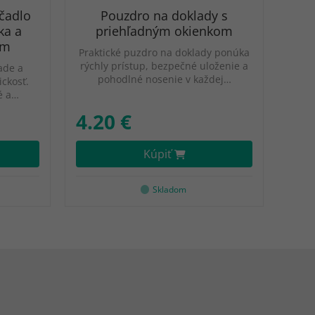
ačadlo
Pouzdro na doklady s
ka a
priehľadným okienkom
ím
Praktické puzdro na doklady ponúka
rýchly prístup, bezpečné uloženie a
ade a
pohodlné nosenie v každej…
ickosť.
é a…
4.20 €
Kúpiť
Skladom