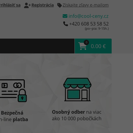
rihlásiť sa
Registrácia
Získajte zľavy e-mailom
info@cool-ceny.cz
+420 608 53 58 52
(po–pia: 9-15h.)
0
0.00 €
Osobný odber
na viac
Bezpečná
ako 10 000 pobočkách
n-line
platba