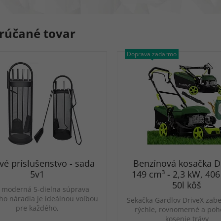
rúčané tovar
Doprava zadarmo
vé príslušenstvo - sada
Benzínová kosačka D
5v1
149 cm³ - 2,3 kW, 40
50l kôš
 moderná 5-dielna súprava
ho náradia je ideálnou voľbou
Sekačka Gardlov DriveX zab
pre každého,
rýchle, rovnomerné a poh
kosenie trávy