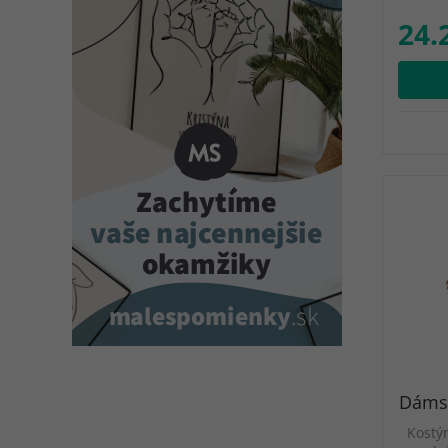
24.
Dámsk
Kostý