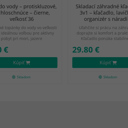
do vody – protiskluzové,
Skladací záhradné kľ
chloschnúce – čierne,
3v1 – kľačadlo, lavič
veľkosť 36
organizér s nárad
ké topánky do vody vo veľkosti
Uľahčite si prácu na záhr
 ideálnou voľbou pre aktívny
doprajte si komfort a prakt
pobyt pri mori, jazere
Kľačadlo ponúka stabiln
0 €
29.80 €
Kúpiť
Kúpiť
Skladom
Skladom