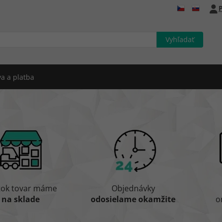
P
a a platba
tok tovar máme
Objednávky
na sklade
odosielame okamžite
o