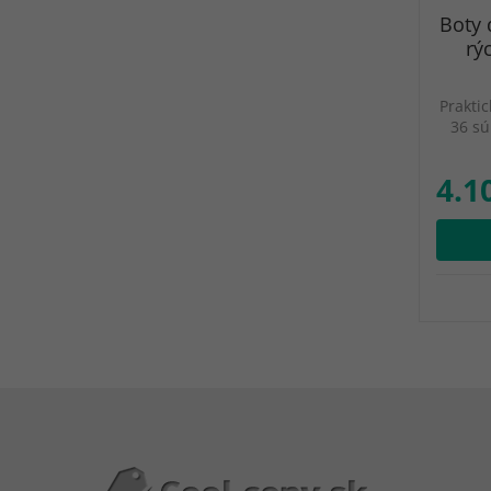
Boty 
rý
Praktic
36 sú
4.1