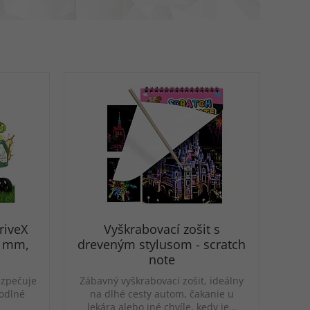
riveX
Vyškrabovací zošit s
6 mm,
dreveným stylusom - scratch
note
ezpečuje
Zábavný vyškrabovací zošit, ideálny
odlné
na dlhé cesty autom, čakanie u
lekára alebo iné chvíle, kedy je…