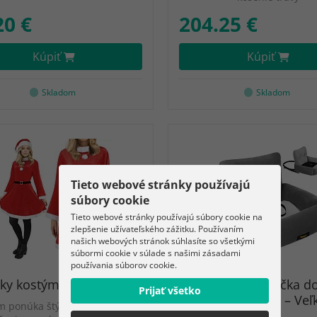
20 €
204.25 €
Kúpiť
Kúpiť
Skladom
Skladom
Tieto webové stránky používajú
súbory cookie
Tieto webové stránky používajú súbory cookie na
zlepšenie užívateľského zážitku. Používaním
našich webových stránok súhlasíte so všetkými
súbormi cookie v súlade s našimi zásadami
používania súborov cookie.
y kostým – Santa Claus
Prepravná sedačka do
Prijať všetko
44 × 35 × 30 cm – Veľ
m ponúka štýlové a pohodlné