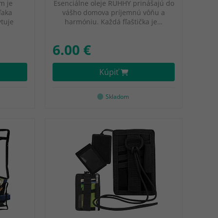
m je
Esenciálne oleje RUHHY prinášajú do
ďaka
vášho domova príjemnú vôňu a
tuje
harmóniu. Každá fľaštička je…
6.00 €
Kúpiť
Skladom