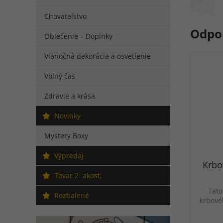
Chovateľstvo
Odpo
Oblečenie – Doplnky
Vianočná dekorácia a osvetlenie
Voľný čas
Zdravie a krása
Novinky
Mystery Boxy
Výpredaj
Krbo
Tovar 2. akosť,
Táto
Rozbalené
krbové