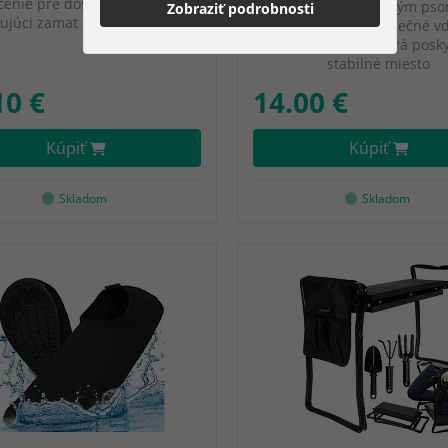
čenie pre dospelých. Materiál
Cestovanie s malým pso
Zobraziť podrobnosti
tujúci zamat zabezpečuje…
pohodlné a bezpečné v
autosedačke, ktorá posky
stabilné miesto
10 €
14.00 €
Kúpiť
Kúpiť
Skladom
Skladom