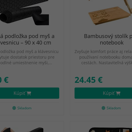
ká podložka pod myš a
Bambusový stolík 
ávesnicu – 90 x 40 cm
notebook
podložka pod myš a klávesnicu
Zvyšuje komfort práce aj rela
ytuje dostatok priestoru pre
používaní notebooku doma
odlné umiestnenie myši,…
cestách. Nastaviteľná výš
0 €
24.45 €
Kúpiť
Kúpiť
Skladom
Skladom