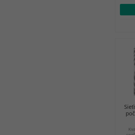
Sieť
poč
Kva
spoľ