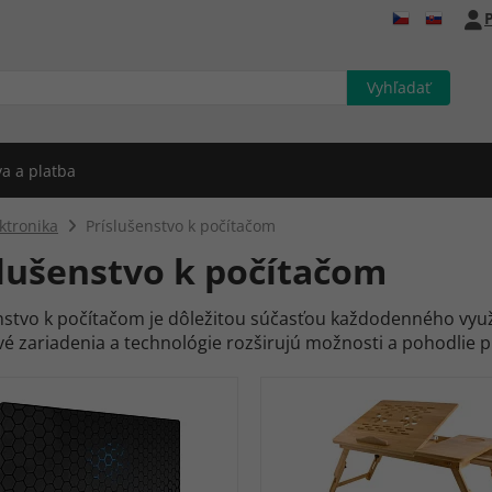
P
a a platba
ktronika
Príslušenstvo k počítačom
slušenstvo k počítačom
nstvo k počítačom je dôležitou súčasťou každodenného využí
é zariadenia a technológie rozširujú možnosti a pohodlie p