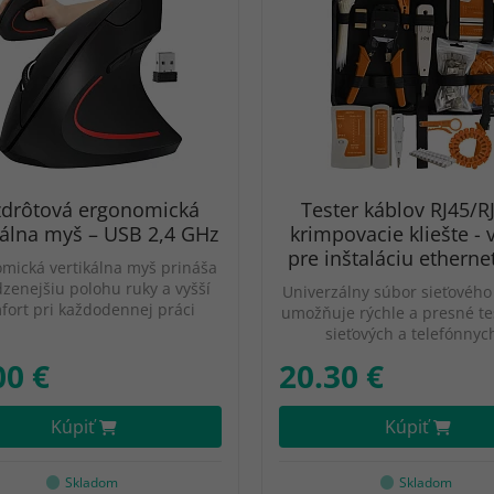
drôtová ergonomická
Tester káblov RJ45/R
kálna myš – USB 2,4 GHz
krimpovacie kliešte - 
pre inštaláciu ethernet
mická vertikálna myš prináša
dzenejšiu polohu ruky a vyšší
Univerzálny súbor sieťového
fort pri každodennej práci
umožňuje rýchle a presné te
sieťových a telefónny
00 €
20.30 €
Kúpiť
Kúpiť
Skladom
Skladom