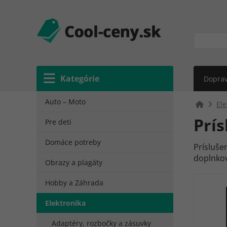
Kategórie
Doprav
Auto – Moto
Ele
Prí
Pre deti
Domáce potreby
Prísluše
doplnkov
Obrazy a plagáty
Hobby a Záhrada
Elektronika
Adaptéry, rozbočky a zásuvky