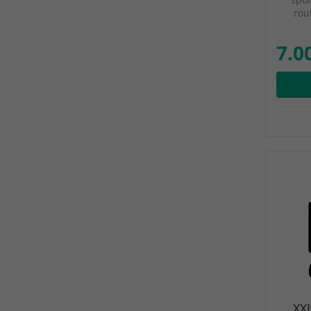
rou
7.0
XX