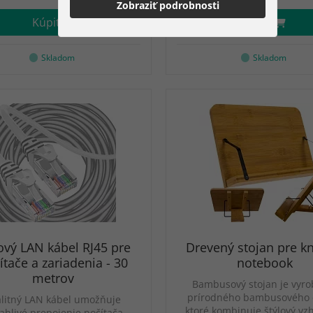
Zobraziť podrobnosti
Kúpiť
Kúpiť
Skladom
Skladom
ový LAN kábel RJ45 pre
Drevený stojan pre k
ítače a zariadenia - 30
notebook
metrov
Bambusový stojan je vyro
prírodného bambusového 
litný LAN kábel umožňuje
ktoré kombinuje štýlový vz
ahlivé prepojenie počítača,