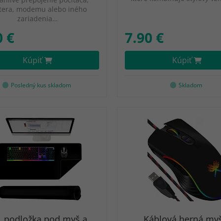
tera, modemu alebo iného
zariadenia…
0 €
7.90 €
Kúpiť
Kúpiť
Posledný kus skladom
Skladom
L podložka pod myš a
Káblová herná myš