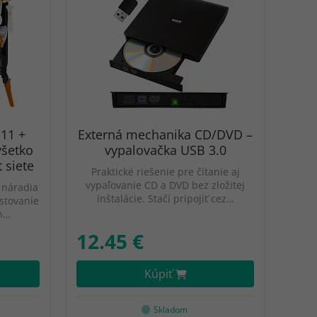
J11 +
Externá mechanika CD/DVD –
všetko
vypalovačka USB 3.0
 siete
Praktické riešenie pre čítanie aj
vypaľovanie CD a DVD bez zložitej
 náradia
inštalácie. Stačí pripojiť cez…
stovanie
ch…
12.45 €
Kúpiť
Skladom