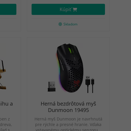
Kúpiť
Skladom
nihu a
Herná bezdrôtová myš
Dunmoon 19495
ben z
Herná myš Dunmoon je navrhnutá
dreva,
pre rýchle a presné hranie. Vďaka
hľad s…
vstavanému optickému senzoru…