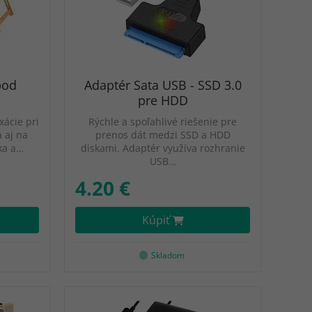
pod
Adaptér Sata USB - SSD 3.0
pre HDD
xácie pri
Rýchle a spoľahlivé riešenie pre
 aj na
prenos dát medzi SSD a HDD
ka a…
diskami. Adaptér využíva rozhranie
USB…
4.20 €
Kúpiť
Skladom