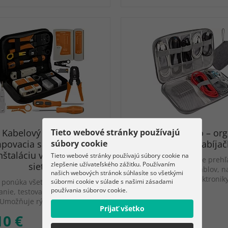
Tieto webové stránky používajú
Kabelový tester a
Cestovné puzdro – org
súbory cookie
mpovacia sada – všetko
na káble a nabíjač
nštaláciu vašej ethernet
Tieto webové stránky používajú súbory cookie na
Organizér umožňuje prehľ
zlepšenie užívateľského zážitku. Používaním
siete
bezpečné uloženie káblov, na
našich webových stránok súhlasíte so všetkými
a drobnej elektronik
súbormi cookie v súlade s našimi zásadami
 ponúka všetko potrebné na
používania súborov cookie.
anie, testovanie a údržbu ICT
. Umožňuje rýchlu a presnú…
Prijať všetko
10 €
3.30 €