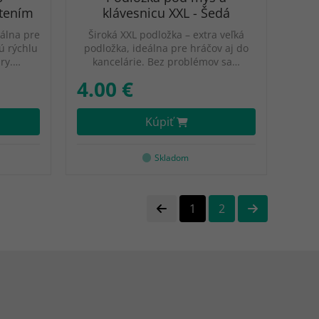
tením
klávesnicu XXL - Šedá
álna pre
Široká XXL podložka – extra veľká
jú rýchlu
podložka, ideálna pre hráčov aj do
hry.…
kancelárie. Bez problémov sa…
4.00 €
Kúpiť
Skladom
1
2