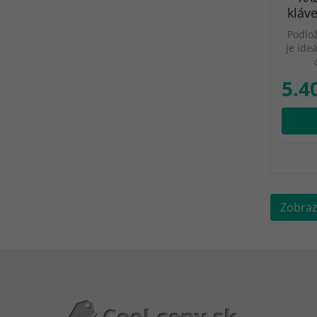
kláv
Podlož
je ide
5.4
Zobrazi