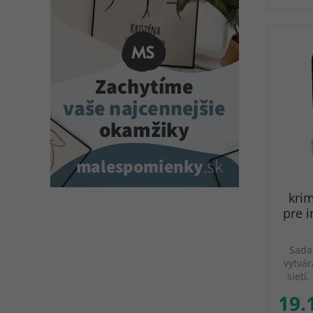
kri
pre i
Sada
vytvár
sietí
19.