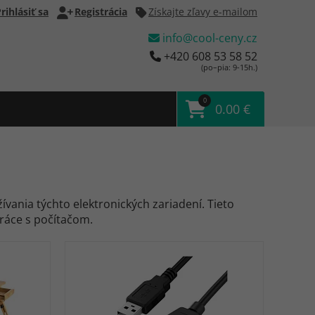
rihlásiť sa
Registrácia
Získajte zľavy e-mailom
info@cool-ceny.cz
+420 608 53 58 52
(po–pia: 9-15h.)
0
0.00 €
vania týchto elektronických zariadení. Tieto
ráce s počítačom.