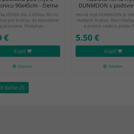
esnicu 90x45cm - čierna
DUNMOON s podsvie
ka IZOXIS XXL s dĺžkou 90 cm
Herná myš DUNMOON je ide
álna pre hráčov, do kancelárie
všetkých hráčov, ktorí hľada
aj pracovne. Poskytuje…
a presnú reakciu počas 
0 €
5.50 €
Kúpiť
Kúpiť
Skladom
Skladom
ť ďalšie (3)