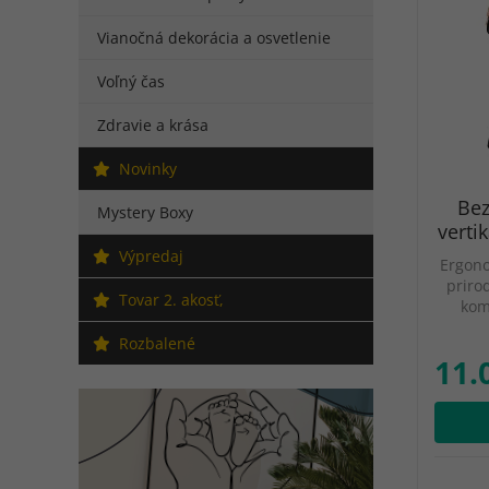
Vianočná dekorácia a osvetlenie
Voľný čas
Zdravie a krása
Novinky
Bez
Mystery Boxy
verti
Výpredaj
Ergono
priro
Tovar 2. akosť,
kom
Rozbalené
11.