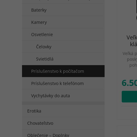
Baterky
Kamery
Osvetlenie
Veľ
kl
Čelovky
Veľká 
Svietidlá
posk
poh
Príslušenstvo k počítačom
6.5
Príslušenstvo k telefónom
Vychytávky do auta
Erotika
Chovateľstvo
Oblečenie – Doplnky