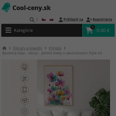
|
Prihlásiť sa
Registrácia
0
0.00 €
Kategórie
Obrazy a plagáty
Príroda
Barevná lúka - obraz - Jemné kvety v akvarelovom štýle 43