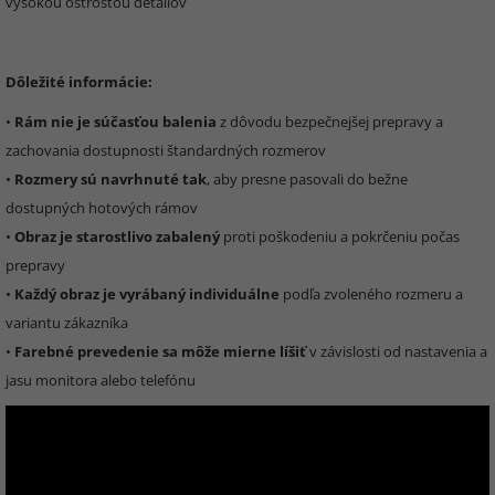
vysokou ostrosťou detailov
Dôležité informácie:
•
Rám nie je súčasťou balenia
z dôvodu bezpečnejšej prepravy a
zachovania dostupnosti štandardných rozmerov
•
Rozmery sú navrhnuté tak
, aby presne pasovali do bežne
dostupných hotových rámov
•
Obraz je starostlivo zabalený
proti poškodeniu a pokrčeniu počas
prepravy
•
Každý obraz je vyrábaný individuálne
podľa zvoleného rozmeru a
variantu zákazníka
•
Farebné prevedenie sa môže mierne líšiť
v závislosti od nastavenia a
jasu monitora alebo telefónu