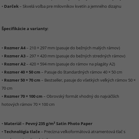
•
Darček
– Skvelá voľba pre milovníkov kvetín a jemného dizajnu
Špecifikácie a varianty:
•
Rozmer A4
– 210 × 297 mm (pasuje do bežných malých rámov)
•
Rozmer A3
– 297 × 420 mm (pasuje do bežných stredných rámov)
•
Rozmer A2
– 420 × 594 mm (pasuje do rámov na plagáty A2)
•
Rozmer 40 × 50 cm
– Pasuje do štandardných rámov 40 × 50 cm
•
Rozmer 50 × 70 cm
– Bestseller, pasuje do všetkých veľkých rámov 50 ×
70 cm
•
Rozmer 70 × 100 cm
– Obrovský formát vhodný do najväčších
hotových rámov 70 × 100 cm
•
Materiál – Pevný 235 g/m² Satin Photo Paper
•
Technológia tlače
– Precízna veľkoformátová atramentová tlač s