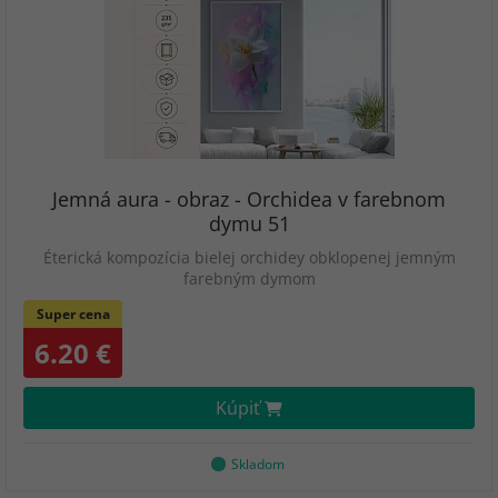
Jemná aura - obraz - Orchidea v farebnom
dymu 51
Éterická kompozícia bielej orchidey obklopenej jemným
farebným dymom
Super cena
6.20 €
Kúpiť
Skladom