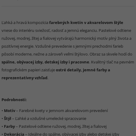
Ľahká a hravá kompozícia
farebných kvetín v akvarelovom štýle
vnese do interiéru sviežosť, radosť a jemnú eleganciu. Pastelové odtiene
ružovej, modrej, žltej a fialovej vytvárajú harmonický motív plný života a
pozitívnej energie. Vzdušné prevedenie s jemnými prechodmi farieb
pôsobí moderne, nežne a zároveň veľmi štýlovo. Obraz sa skvele hodí do
spálne, obývacej izby, detskej izby i pracovne
. Kvalitný tlač na pevném
fotografickém papieri zaisťuje
ostré detaily, jemné farby a
reprezentatívny vzhľad
.
Podrobnosti:
•
Motív
– Farebné kvety v jemnom akvarelovom prevedení
•
Štýl
– Ľahké a vzdušné umelecké spracovanie
•
Farby
– Pastelové odtiene ružovej, modrej, žltej a fialovej
•
Dekorácia
– Ideálne do spálne, obývacej izby alebo detskej izby