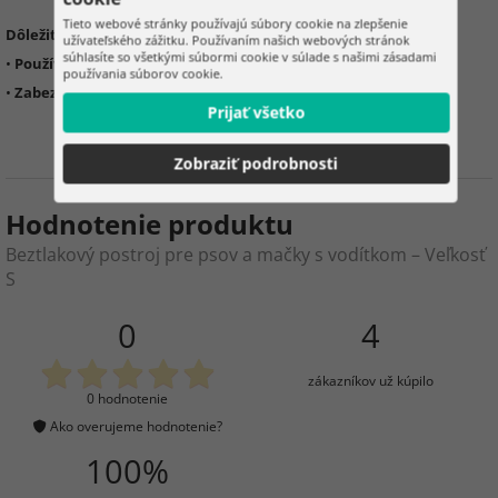
Tieto webové stránky používajú súbory cookie na zlepšenie
Dôležité informácie:
užívateľského zážitku. Používaním našich webových stránok
súhlasíte so všetkými súbormi cookie v súlade s našimi zásadami
•
Používať podľa určenia
používania súborov cookie.
•
Zabezpečiť správnu veľkosť postroja pre maznáčika
Prijať všetko
Zobraziť podrobnosti
Hodnotenie produktu
Beztlakový postroj pre psov a mačky s vodítkom – Veľkosť
S
0
4
zákazníkov už kúpilo
0 hodnotenie
Ako overujeme hodnotenie?
100%