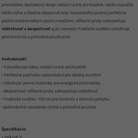
prechádzke. Beztlakový dizajn netlačí na krk ani hrudník, takže maznáčik
môže voľne a šťastne objavovať svet. Nastaviteľný postroj perfektne
padne stredne veľkým psom a mačkám, reflexné prvky zabezpečujú
viditeľnosť a bezpečnosť
aj po zotmení. Praktické vodítko umožňuje
plnú kontrolu a pohodlné používanie.
Podrobnosti:
• Pohodlie bez tlaku: netlačí na krk ani hrudník
• Perfektné padnutie: nastaviteľné pre ideálny komfort
• Odolnosť: pevné materiály pre energické prechádzky
• Bezpečnosť: reflexné prvky zabezpečujú viditeľnosť
• Praktické vodítko: 150 cm pre kontrolu a slobodu pohybu
• Jednoduché nasadenie: rýchle a pohodlné použitie
Špecifikácie:
• Veľkosť: S