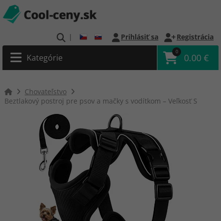
|
Prihlásiť sa
Registrácia
0
0.00 €
Kategórie
Chovateľstvo
Beztlakový postroj pre psov a mačky s vodítkom – Veľkosť S