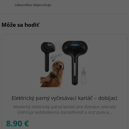
zákazníkov doporučuje
Môže sa hodiť
Elektrický parný vyčesávací kartáč – dobíjací
Moderný elektrický parný kartáč pre domáce zvieratá
uľahčuje každodennú starostlivosť o srsť psov a…
8.90 €