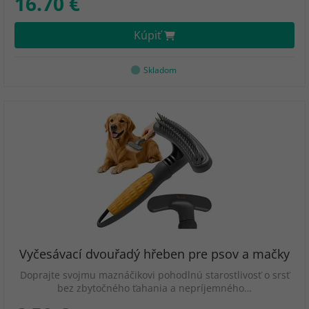
16.70 €
Kúpiť
Skladom
Vyčesávací dvouřadý hřeben pre psov a mačky
Doprajte svojmu maznáčikovi pohodlnú starostlivosť o srsť
bez zbytočného ťahania a nepríjemného…