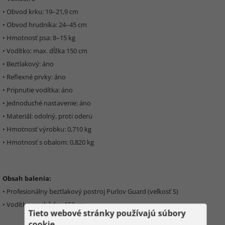
• Obvod krku: 19–21,9 cm
• Obvod hrudníka: 24–45 cm
• Hmotnosť psa: 8–15 kg
• Vodítko: max. dĺžka 150 cm
• Beztlakový: áno
• Reflexné prvky: áno
• Pripnutie vodítka: áno
• Jednoduché nastavenie: áno
• Materiál: odolný, proti oderu
• Hmotnosť výrobku: 0,710 kg
• Hmotnosť s obalom: 0,820 kg
Obsah balenia:
• Profesionálny beztlakový postroj Purlov Guard (veľkosť S)
• Vodítko na chôdzu 150 cm
Tieto webové stránky používajú súbory
cookie