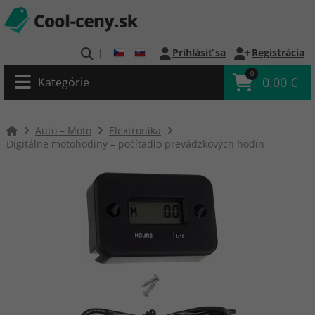
|
Prihlásiť sa
Registrácia
0
0.00 €
Kategórie
Auto – Moto
Elektronika
Digitálne motohodiny – počítadlo prevádzkových hodín