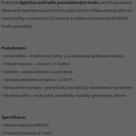
Praktické
digitálne počítadlo prevádzkových hodín
umožňuje presné
sledovanie opotrebovania motora a jeho súčastí. Vďaka vysokej citlivosti
meria otáčky s presnosťou 0,1 hodiny a zvládne zaznamenať až 9999,9
hodín prevádzky.
Podrobnosti:
• Univerzálne – vhodné pre všetky 2- a 4-piestové spaľovacie motory
• Presné meranie – citlivosť 0,1 hodiny
• Odolné – nárazuvzdorné a vodotesné
• Vysoká prevádzková teplota – až 85 °C
• Kompaktné rozmery – jednoduchá montáž aj v obmedzenom priestore
• Široké využitie – motocykle, štvorkolky, kosačky, generátory, skútre
Špecifikácie:
• Rozsah merania: 9999,9 h
• Presnosť merania: 0,1 hod.