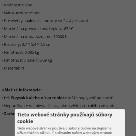
• Vodotesné: áno
• Nárazuvzdorné: áno
• Pre všetky spaľovacie motory so 2 a 4 piestami
• Maximálna prevádzková teplota: 85 °C
• Maximálna doba záznamu: 10000 h
• Rozmery: 3,7 × 5,4 × 1,5 cm
• Hmotnosť: 0,085 kg
• Hmotnosť v balení: 0,09 kg
• Materiál: PP
Dôležité informácie:
•
Príliš vysoká alebo nízka teplota
môže ovplyvniť presnosť
• Nepoužívajte na miestach s vysokou vlhkosťou alebo vo vode
•
Zariadenie neupravujte
Tieto webové stránky používajú súbory
cookie
Tieto webové stránky používajú súbory cookie na zlepšenie
užívateľského zážitku. Používaním našich webových stránok