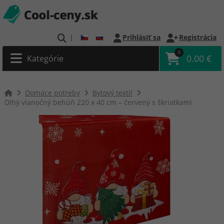
|
Prihlásiť sa
Registrácia
0
0.00 €
Kategórie
Domáce potreby
Bytový textil
Dlhý vianočný behúň 220 x 40 cm – červený s škriatkami