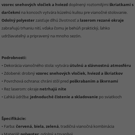
vzorec snehových vločiek a hviezd
doplnený roztomilými
škriatkami s
darčekmi
na koncoch vytvára kúzelnú kulisu pre vianočné stolovanie.
Odolný polyester
zaisťuje dlhú životnosť a
laserom rezané okraje
zabraňujú trhaniu nití, vďaka čomu je behúň praktický, ľahko
udržiavateľný a pripravený na mnoho sezón.
Podrobnosti:
• Dekorácia vianočného stola: vytvára
útulnú a slávnostnú atmosféru
• Zdobené: drobný
vzorec snehových vločiek, hviezd a škriatkov
• Povrchová ochrana: chráni stôl pred
poškrabaním a škvrnami
• Rez laserom: okraje
netrhajú nite
• Ľahká údržba:
jednoduché čistenie a skladovanie
po sviatkoch
Špecifikácie:
• Farba:
červená, biela, zelená
, tradičná vianočná kombinácia
• Materiál:
polyester
, odolný a trvanlivý