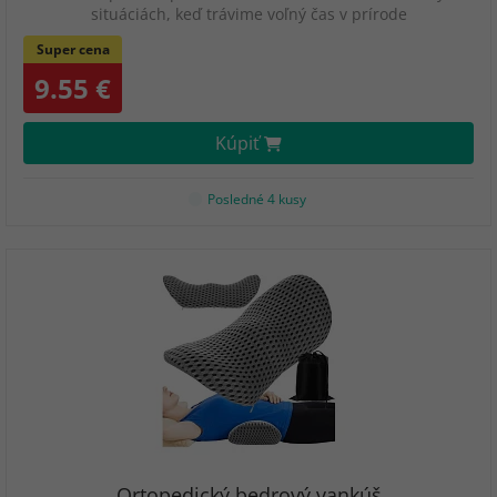
situáciách, keď trávime voľný čas v prírode
Super cena
9.55 €
Kúpiť
Posledné 4 kusy
Ortopedický bedrový vankúš