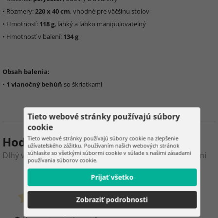
• Rozmery:
220 x 40 cm
, vhodné pre väčšinu stolov
• Hmotnosť:
118 g
, ľahký a ľahko manipulovateľný
• Hmotnosť v balení:
134 g
Obsah balenia:
•
1 vianočný behúň
so škriatkami
Tieto webové stránky používajú súbory
cookie
Hodnotenie produktu
Tieto webové stránky používajú súbory cookie na zlepšenie
užívateľského zážitku. Používaním našich webových stránok
súhlasíte so všetkými súbormi cookie v súlade s našimi zásadami
Dlhý vianočný behúň 220 x 40 cm – červený s škriatkami
používania súborov cookie.
0
2
Prijať všetko
Zobraziť podrobnosti
zákazníkov už kúpilo
0 hodnotenie