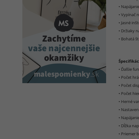
• Napájani
• Vypínač 
• Jasné inš
• Držiaky n
• Bohatá š
Špecifikác
• Ďalšie f
• Počet hrá
• Počet dis
• Počet hier
• Herné var
• Nastaven
• Napájani
• Dĺžka nap
• Priemer 