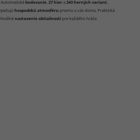
u. Automatické
bodovanie
,
27 hier
a
243 herných variant
,
ezpečujú
hospodskú atmosféru
priamo u vás doma. Praktická
ohodlné
nastavenie obtiažnosti
pre každého hráča.