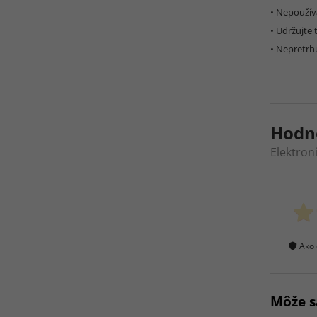
• Nepoužíva
• Udržujte 
• Nepretrh
Hodn
Elektron
Ako 
Môže s