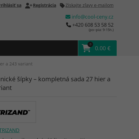
rihlásiť sa
Registrácia
Získajte zľavy e-mailom
info@cool-ceny.cz
+420 608 53 58 52
(po–pia: 9-15h.)
0
0.00 €
er a 243 variant
onické šípky – kompletná sada 27 hier a
riant
TRIZAND