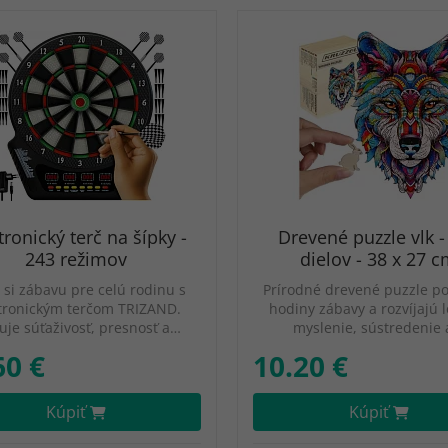
tronický terč na šípky -
Drevené puzzle vlk -
243 režimov
dielov - 38 x 27 
 si zábavu pre celú rodinu s
Prírodné drevené puzzle p
tronickým terčom TRIZAND.
hodiny zábavy a rozvíjajú 
uje súťaživosť, presnosť a…
myslenie, sústredenie
60 €
10.20 €
Kúpiť
Kúpiť