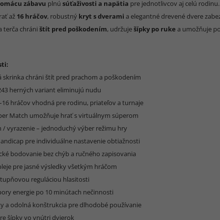
omácu zábavu
plnú
súťaživosti a napätia
pre jednotlivcov aj celú rodin
rať až
16 hráčov
, robustný
kryt s dverami
a elegantné drevené dvere zab
a terča chráni
štít pred poškodením
, udržuje
šípky po ruke
a umožňuje p
ti:
 skrinka chráni štít pred prachom a poškodením
 243 herných variant eliminujú nudu
–16 hráčov vhodná pre rodinu, priateľov a turnaje
ber Match umožňuje hrať s virtuálnym súperom
ím / vyrazenie – jednoduchý výber režimu hry
Handicap pre individuálne nastavenie obtiažnosti
cké bodovanie bez chýb a ručného zapisovania
spleje pre jasné výsledky všetkým hráčom
stupňovou reguláciou hlasitosti
pory energie po 10 minútach nečinnosti
nty a odolná konštrukcia pre dlhodobé používanie
pre šípky vo vnútri dvierok