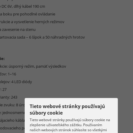
e DC 6V, dlhý kábel 190 cm
na boku pre pohodlné ovládanie
trukcie a vysvetlenie herných režimov
a zavesenie na stenu
tartovacia sada – 6 šípok a 50 náhradných hrotov
ie:
unkcie: úsporný režim, pamäť výsledkov
čov: 1–16
plejov: 4 LED diódy
: 27
ianty: 243
ie zvuku: 8 úrovní
Tieto webové stránky používajú
súbory cookie
e: jednosmerné DC
Tieto webové stránky používajú súbory cookie na
ájacieho kábla: 190 cm
zlepšenie užívateľského zážitku. Používaním
bodovacieho poľa: 35 cm
našich webových stránok súhlasíte so všetkými