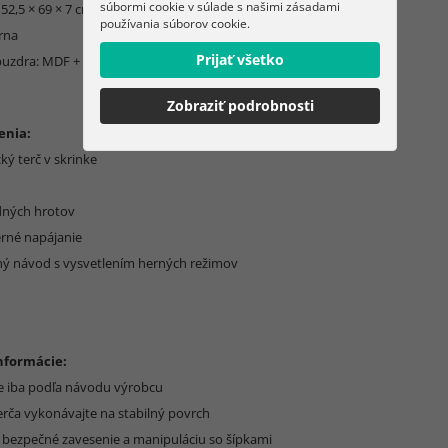
súbormi cookie v súlade s našimi zásadami
52,5 × 69 × 7 cm
používania súborov cookie.
erna
Prijať všetko
 puzdra: MDF + PP
Zobraziť podrobnosti
enia:
cký terč v skrinke
dných hrotov
rné napájanie
čný návod s vysvetlením herných režimov
informácie:
te iba podľa návodu výrobcu
erča vykonávajte na stabilný povrch
a bezpečné zavesenie a manipuláciu so šípkami