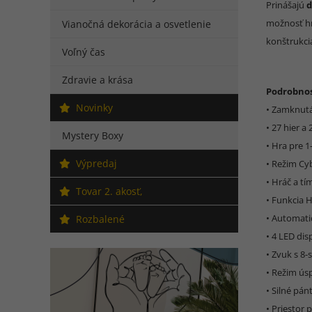
Prinášajú
d
možnosť h
Vianočná dekorácia a osvetlenie
konštrukci
Voľný čas
Zdravie a krása
Podrobnos
Novinky
• Zamknutá
• 27 hier a
Mystery Boxy
• Hra pre 1
Výpredaj
• Režim Cy
• Hráč a t
Tovar 2. akosť,
• Funkcia 
• Automati
Rozbalené
• 4 LED di
• Zvuk s 8-
• Režim ús
• Silné pá
• Priestor 