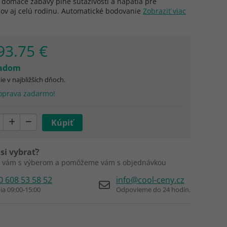
 domáce zábavy plné súťaživosti a napätia pre
cov aj celú rodinu. Automatické bodovanie
Zobraziť viac
93.75 €
ladom
e v najbližších dňoch.
prava zadarmo!
si vybrať?
 vám s výberom a pomôžeme vám s objednávkou
0 608 53 58 52
info@cool-ceny.cz
ia 09:00-15:00
Odpovieme do 24 hodín.