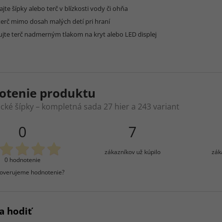
jte šípky alebo terč v blízkosti vody či ohňa
terč mimo dosah malých detí pri hraní
ujte terč nadmerným tlakom na kryt alebo LED displej
otenie produktu
ické šípky – kompletná sada 27 hier a 243 variant
0
7
zákazníkov už kúpilo
zák
0 hodnotenie
overujeme hodnotenie?
a hodiť