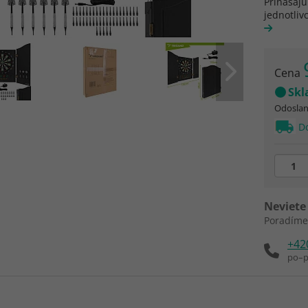
Prinášajú
jednotliv
Cena
Sk
Odoslani
Do
Neviete 
Poradíme
+42
po–p