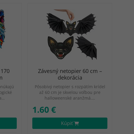
 170
Závesný netopier 60 cm –
cm
dekorácia
onúkajú
Pôsobivý netopier s rozpätím krídel
logické
až 60 cm je skvelou voľbou pre
 a…
halloweenské aranžmá.…
1.60 €
Kúpiť