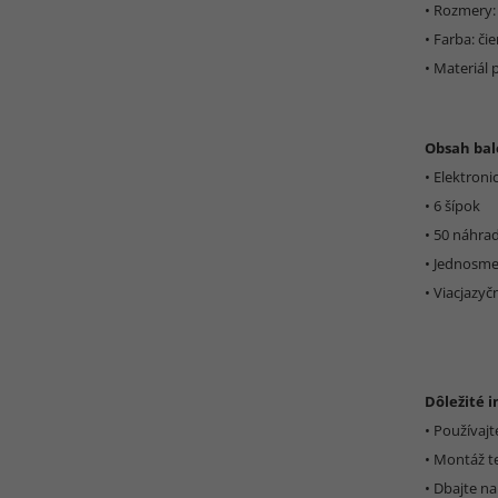
• Rozmery: 
• Farba: či
• Materiál
Obsah bal
• Elektroni
• 6 šípok
• 50 náhra
• Jednosme
• Viacjazy
Dôležité 
• Používaj
• Montáž t
• Dbajte n