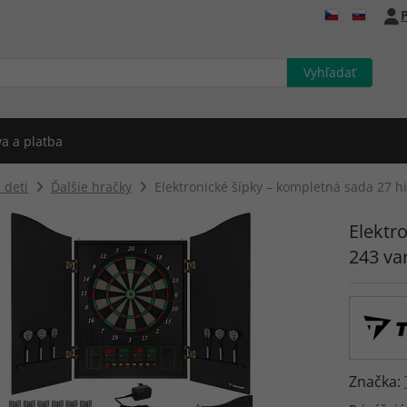
P
a a platba
 deti
Ďalšie hračky
Elektronické šípky – kompletná sada 27 hi
Elektr
243 va
Značka: