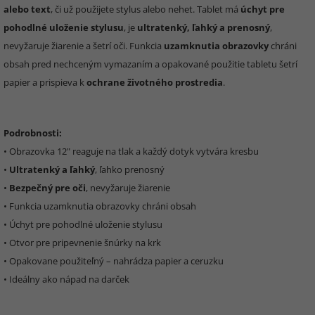
alebo text
, či už použijete stylus alebo nehet. Tablet má
úchyt pre
pohodlné uloženie stylusu
, je
ultratenký, ľahký a prenosný
,
nevyžaruje žiarenie a šetrí oči. Funkcia
uzamknutia obrazovky
chráni
obsah pred nechceným vymazaním a opakované použitie tabletu šetrí
papier a prispieva k
ochrane životného prostredia
.
Podrobnosti:
• Obrazovka 12" reaguje na tlak a každý dotyk vytvára kresbu
•
Ultratenký a ľahký
, ľahko prenosný
•
Bezpečný pre oči
, nevyžaruje žiarenie
• Funkcia uzamknutia obrazovky chráni obsah
• Úchyt pre pohodlné uloženie stylusu
• Otvor pre pripevnenie šnúrky na krk
• Opakovane použiteľný – nahrádza papier a ceruzku
• Ideálny ako nápad na darček