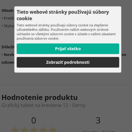
Obsah balenia:
Tieto webové stránky používajú súbory
cookie
• Kresliaci tablet
Tieto webové stránky používajú súbory cookie na zlepšenie
• Stylus
užívateľského zážitku. Používaním našich webových stránok
súhlasíte so všetkými súbormi cookie v súlade s našimi zásadami
používania súborov cookie.
Dôležité informácie:
Prijať všetko
•
Nevhodné pre deti do 36 mesiacov – malé časti, nebezpečenstvo
Zobraziť podrobnosti
udusenia
Hodnotenie produktu
Grafický tablet na kreslenie 12 - čierny
0
3