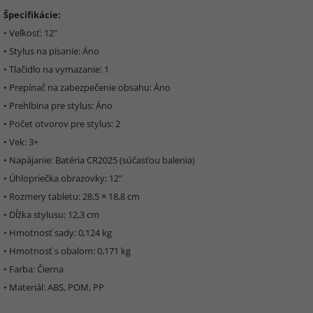
Špecifikácie:
• Veľkosť: 12"
• Stylus na písanie: Áno
• Tlačidlo na vymazanie: 1
• Prepínač na zabezpečenie obsahu: Áno
• Prehlbina pre stylus: Áno
• Počet otvorov pre stylus: 2
• Vek: 3+
• Napájanie: Batéria CR2025 (súčasťou balenia)
• Úhlopriečka obrazovky: 12"
• Rozmery tabletu: 28,5 × 18,8 cm
• Dĺžka stylusu: 12,3 cm
• Hmotnosť sady: 0,124 kg
• Hmotnosť s obalom: 0,171 kg
• Farba: Čierna
• Materiál: ABS, POM, PP