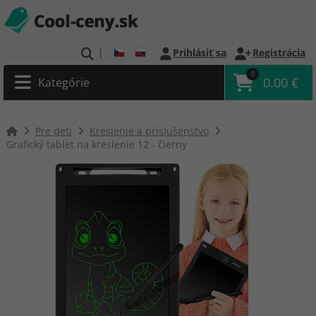
|
Prihlásiť sa
Registrácia
0
0.00 €
Kategórie
Pre deti
Kreslenie a príslušenstvo
Grafický tablet na kreslenie 12 - čierny