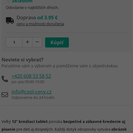
Skladom
Odoslanie v najbližších dňoch.
Doprava
od 3.95 €
ceny a možnosti doručenia
Neviete si vybrať?
Poradíme vám s výberom a pomôžeme vám s objednávkou
+420 608 53 58 52
po–pia 09:00-15:00
info@cool-ceny.cz
Odpovieme do 24 hodín.
Veľký
12" kresliaci tablet
ponúka
bezpečné a zábavné kreslenie aj
písanie
pre deti aj dospelých. Každý dotyk obrazovky vytvára
obrázok