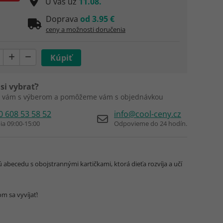
U vás už
11.08.
Doprava
od 3.95 €
ceny a možnosti doručenia
si vybrať?
 vám s výberom a pomôžeme vám s objednávkou
0 608 53 58 52
info@cool-ceny.cz
ia 09:00-15:00
Odpovieme do 24 hodín.
 abecedu s obojstrannými kartičkami, ktorá dieťa rozvíja a učí
m sa vyvíjať!