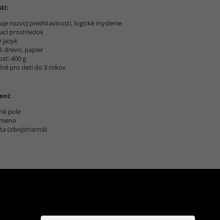
ti:
je rozvoj predstavivosti, logické myslenie
ací prostriedok
ý jazyk
l: drevo, papier
sť: 400 g
é pro deti do 3 rokov
ení:
vné pole
ísmeno
rta (obojstranná)