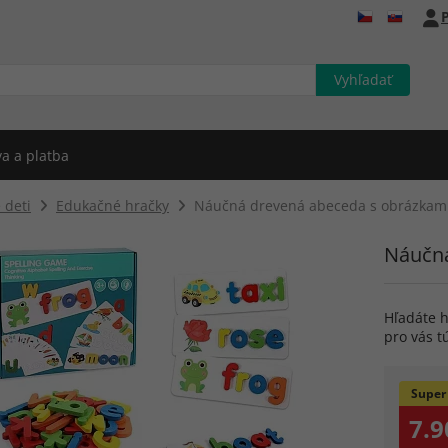
P
a a platba
 deti
Edukačné hračky
Náučná drevená abeceda s obrázkam
Náučná
Hľadáte h
pro vás 
Super
7.9