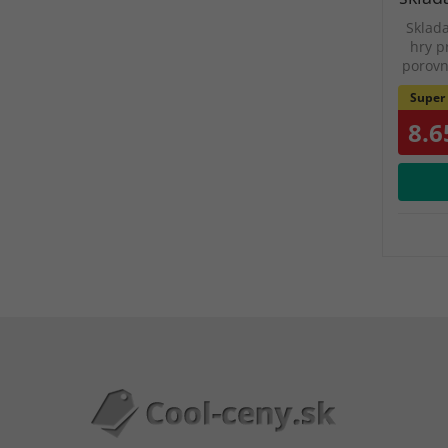
Sklad
hry p
porovn
Super
8.6