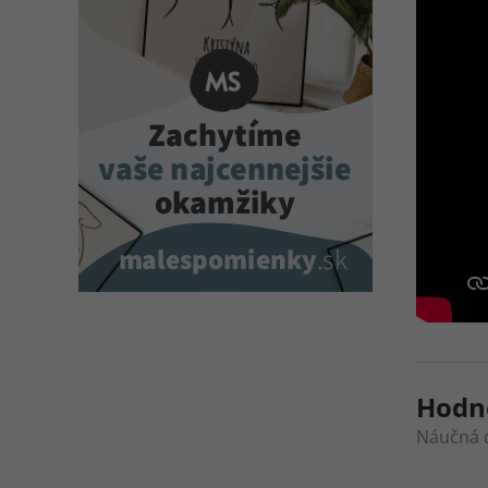
Hodn
Náučná 