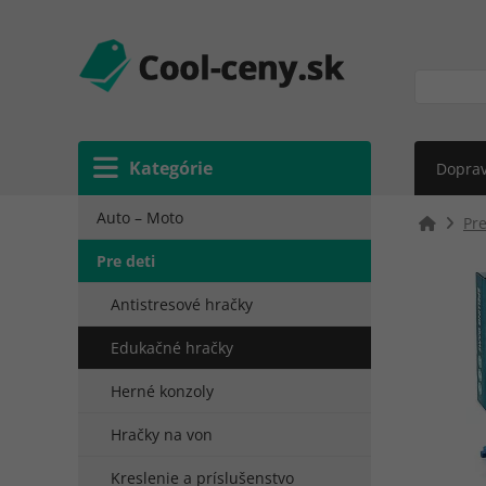
Kategórie
Doprav
Auto – Moto
Pre
Pre deti
Antistresové hračky
Edukačné hračky
Herné konzoly
Hračky na von
Kreslenie a príslušenstvo