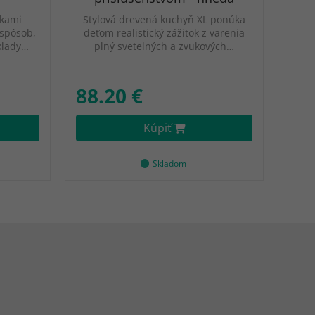
lkami
Stylová drevená kuchyň XL ponúka
 spôsob,
deťom realistický zážitok z varenia
áklady…
plný svetelných a zvukových…
88.20 €
Kúpiť
Skladom