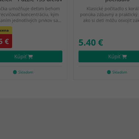
ačka umožňuje deťom behom
Klasické počítadlo s korá
recvičovať koncentráciu, kým
ponúka zábavný a praktický
aním jednotlivých prvkov sa…
ako si deti môžu osvojiť z
 cena
5 €
5.40 €
Kúpiť
Kúpiť
Skladom
Skladom