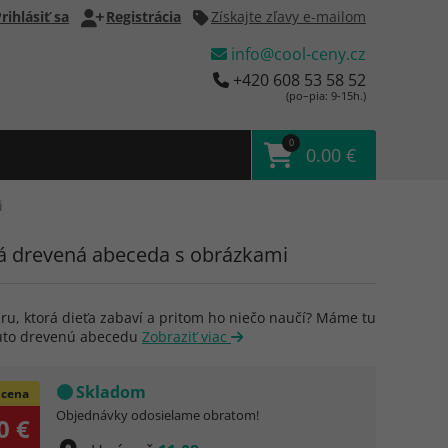
rihlásiť sa
Registrácia
Získajte zľavy e-mailom
info@cool-ceny.cz
+420 608 53 58 52
(po–pia: 9-15h.)
0
0.00 €
i
 drevená abeceda s obrázkami
ru, ktorá dieťa zabaví a pritom ho niečo naučí? Máme tu
túto drevenú abecedu
Zobraziť viac
Skladom
 cena
Objednávky odosielame obratom!
0 €