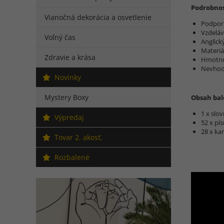
Podrobnos
Vianočná dekorácia a osvetlenie
Podporu
Vzdeláv
Voľný čas
Anglick
Materiá
Zdravie a krása
Hmotno
Nevhodn
Novinky
Mystery Boxy
Obsah bal
1 x slo
Výpredaj
52 x p
28 x ka
Tovar 2. akosť,
Rozbalené