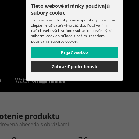
Tieto webové stránky používajú
súbory cookie
Tieto webové stránky používajú súbory cookie na
zlepšenie užívateľského zážitku. Používaním
našich webových stránok súhlasíte so všetkými
súbormi cookie v súlade s našimi zásadami
používania súborov cookie.
Prijať všetko
Zobraziť podrobnosti
otenie produktu
drevená abeceda s obrázkami