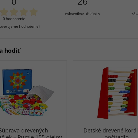
0
26
zákazníkov už kúpilo
zák
0 hodnotenie
overujeme hodnotenie?
a hodiť
Súprava drevených
Detské drevené korá
ačiek – Puzzle 155 dielov
počítadlo