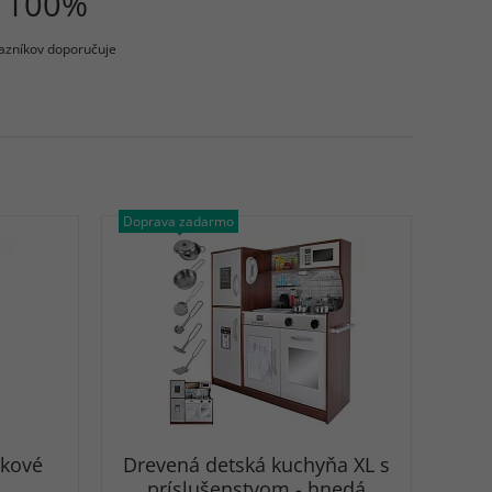
100%
azníkov doporučuje
Doprava zadarmo
lkové
Drevená detská kuchyňa XL s
príslušenstvom - hnedá