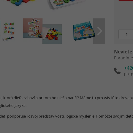
Neviete 
Poradíme
+42
po–p
, ktorá dieťa zabaví a pritom ho niečo naučí? Máme tu pro vás túto drevenú
lického jazyka.
detí podporuje rozvoj predstavivosti, logické myslenie. Pomôžte svojim deťo