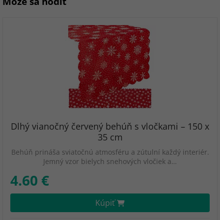
Môže sa hodiť
Dlhý vianočný červený behúň s vločkami – 150 x
35 cm
Behúň prináša sviatočnú atmosféru a zútulní každý interiér.
Jemný vzor bielych snehových vločiek a…
4.60 €
Kúpiť