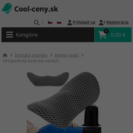
|
Prihlásiť sa
Registrácia
0
0.00 €
Kategórie
Domáce potreby
Bytový textil
Ortopedický bedrový vankúš