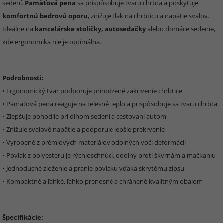
sedení.
Pamäťová pena
sa prispôsobuje tvaru chrbta a poskytuje
komfortnú bedrovú oporu
, znižuje tlak na chrbticu a napätie svalov.
Ideálne na
kancelárske stoličky, autosedačky
alebo domáce sedenie,
kde ergonomika nie je optimálna.
Podrobnosti:
• Ergonomický tvar podporuje prirodzené zakrivenie chrbtice
• Pamäťová pena reaguje na telesné teplo a prispôsobuje sa tvaru chrbta
• Zlepšuje pohodlie pri dlhom sedení a cestovaní autom
• Znižuje svalové napätie a podporuje lepšie prekrvenie
• Vyrobené z prémiových materiálov odolných voči deformácii
• Povlak z polyesteru je rýchloschnúci, odolný proti škvrnám a mačkaniu
• Jednoduché zloženie a pranie povlaku vďaka skrytému zipsu
• Kompaktné a ľahké, ľahko prenosné a chránené kvalitným obalom
Špecifikácie: