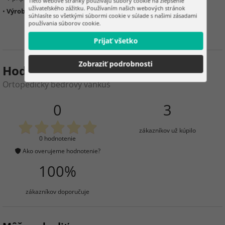
Tieto webové stránky používajú súbory cookie na zlepšenie
užívateľského zážitku. Používaním našich webových stránok
•
Výrobok nie je zdravotnícky prostriedok
súhlasíte so všetkými súbormi cookie v súlade s našimi zásadami
používania súborov cookie.
Prijať všetko
Zobraziť podrobnosti
Hodnotenie produktu
Ortopedický bedrový vankúš
0
3
zákazníkov už kúpilo
0 hodnotenie
Ako overujeme hodnotenie?
100%
zákazníkov doporučuje