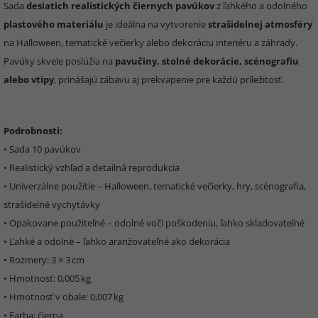
Sada
desiatich realistických čiernych pavúkov
z ľahkého a odolného
plastového materiálu
je ideálna na vytvorenie
strašidelnej atmosféry
na Halloween, tematické večierky alebo dekoráciu interiéru a záhrady.
Pavúky skvele poslúžia na
pavučiny, stolné dekorácie, scénografiu
alebo vtipy
, prinášajú zábavu aj prekvapenie pre každú príležitosť.
Podrobnosti:
• Sada 10 pavúkov
• Realistický vzhľad a detailná reprodukcia
• Univerzálne použitie – Halloween, tematické večierky, hry, scénografia,
strašidelné vychytávky
• Opakovane použiteľné – odolné voči poškodeniu, ľahko skladovateľné
• Ľahké a odolné – ľahko aranžovateľné ako dekorácia
• Rozmery: 3 × 3 cm
• Hmotnosť: 0,005 kg
• Hmotnosť v obale: 0,007 kg
• Farba: čierna