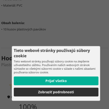
• Materiál: PVC
Obsah balenia:
• 10 kusov plastových pavúkov
Tieto webové stránky používajú súbory
cookie
Hodnotenie produktu
Tieto webové stránky používajú súbory cookie na zlepšenie
Plastoví pavúky – Halloweenska dekorácia, 10 kusov
užívateľského zážitku. Používaním našich webových stránok
súhlasíte so všetkými súbormi cookie v súlade s našimi zásadami
používania súborov cookie.
0
4
Prijať všetko
zákazníkov už kúpilo
0 hodnotenie
Zobraziť podrobnosti
Ako overujeme hodnotenie?
100%