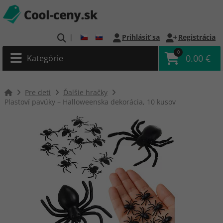
|
Prihlásiť sa
Registrácia
0
0.00 €
Kategórie
Pre deti
Ďalšie hračky
Plastoví pavúky – Halloweenska dekorácia, 10 kusov