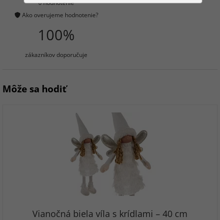
0 hodnotenie
Ako overujeme hodnotenie?
100%
zákazníkov doporučuje
Môže sa hodiť
Vianočná biela víla s krídlami – 40 cm