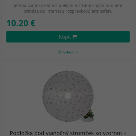
Jemná vianočná víla s bielymi a striebornými krídlami
prináša do interiéru rozprávkovú atmosféru
10.20 €
Kúpiť
Skladom
Podložka pod vianočný stromček so vzorom –