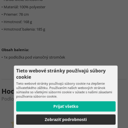
• Materiál: 100% polyester
• Priemer: 78 cm
• Hmotnosť: 168 g
• Hmotnosť balenia: 185 g
Obsah balenia:
• 1x podložka pod vianočný stromček
Tieto webové stránky používajú súbory
cookie
Tieto webové stránky používajú súbory cookie na zlepšenie
užívateľského zážitku. Používaním našich webových stránok
Hodnotenie produktu
súhlasíte so všetkými súbormi cookie v súlade s našimi zásadami
používania súborov cookie.
Podložka pod vianočný stromček - 78 cm
Prijať všetko
0
3
Zobraziť podrobnosti
zákazníkov už kúpilo