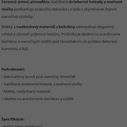
čarovnú zimnú atmosféru
. Natištené
strieborné hviezdy a snehové
vločky
podčiarkujú sviatočnú dekoráciu a ladia s akýmkoľvek štýlom
vianočnej výzdoby.
Mäkký a
nadzvukový materiál z kožušiny
zabezpečuje elegantný
vzhľad a zároveň príjemnú textúru. Podložka je ideálna na aranžovanie
darčekov a vianočných ozdôb pod stromčekom, čo pridáva dekorácii
harmóniu a štýl.
Podrobnosti:
• Dekoratívny prvok pod vianočný stromček
• Natištené strieborné hviezdy a snehové vločky
• Mäkký, nadýchaný materiál
• Ideálne na aranžovanie darčekov a ozdôb
Špecifikácie:
• Farba: biela, strieborná