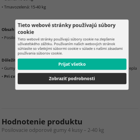
• Tmavozelená: 15-40 kg
Tieto webové stránky používajú súbory
Obsah balenia:
cookie
• Posilovacie odporové gumy 4 kusy – 2-40 kg
Tieto webové stránky používajú súbory cookie na zlepšenie
užívateľského zážitku. Používaním našich webových stránok
súhlasíte so všetkými súbormi cookie v súlade s našimi zásadami
používania súborov cookie.
Dôležité informácie:
Prijať všetko
• Gumy skladujte na
suchom mieste
, mimo ostrých hrán a zdrojov tepla
•
Pri cvičení buďte opatrní
Zobraziť podrobnosti
Hodnotenie produktu
Posilovacie odporové gumy 4 kusy – 2-40 kg