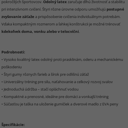
pokročilých športovcov.
Odolný latex
zaručuje dlhú životnosť a stabilitu
pri intenzívnom cvičení. Štyri rôzne úrovne odporu umožňujú
postupné
zvyšovanie záťaže
a prispôsobenie cvičenia individuálnym potrebám.
Vďaka kompaktným rozmerom a ľahkej konštrukcii je možné trénovať
kdekoľvek doma, vonku alebo v telocvični
.
Podrobnosti:
• Vysoko kvalitný latex odolný proti prasklinám, oderu a mechanickému
poškodeniu
• Štyri gumy rôznych farieb a šírok pre odlišnú záťaž
• Univerzálny tréning pre silu, naťahovanie a celkový rozvoj svalov
• Jednoduchá údržba – stačí opláchnuť vodou
• Kompaktné a prenosné, ideálne pre domáci a vonkajší tréning
• Súčasťou je taška na uloženie gumičiek a dverové madlo z EVA peny
Špecifikácie: