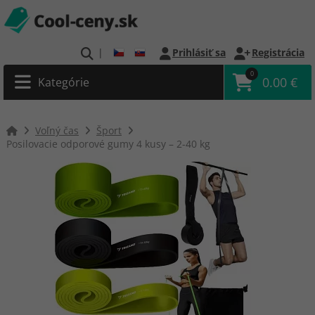
|
Prihlásiť sa
Registrácia
0
0.00 €
Kategórie
Voľný čas
Šport
Posilovacie odporové gumy 4 kusy – 2-40 kg