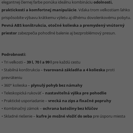
elegantnej čiernej farbe ponúka ideálnu kombináciu
odolnosti,
praktickosti a komfortnej manipulácie
. Vďaka trom veľkostiam ľahko
prispôsobíte výbavu krátkemu výletu aj dlhému dovolenkovému pobytu.
Pevná ABS konštrukcia, otočné kolieska a premyslený vnútorný
priestor
zabezpečia pohodlné balenie aj bezproblémový presun.
Podrobnosti:
• Tri veľkosti –
39 l, 70 l a 99 l
pre každú cestu
• Stabilná konštrukcia –
tvarovaná základňa a 4 kolieska
proti
prevráteniu
• 360° kolieska –
plynulý pohyb bez námahy
• Teleskopická rukoväť –
nastaviteľná výška pre pohodlie
• Praktické usporiadanie –
vrecká na zips a fixačné popruhy
• Kombinačný zámok –
ochrana batožiny bez kľúčov
• Skladné riešenie –
kufre je možné vložiť do seba
pre úsporu miesta