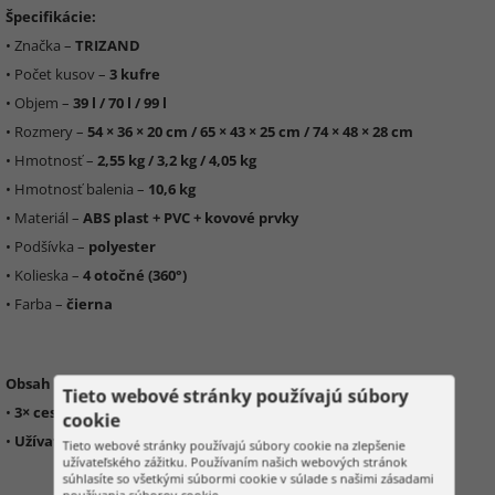
Špecifikácie:
• Značka –
TRIZAND
• Počet kusov –
3 kufre
• Objem –
39 l / 70 l / 99 l
• Rozmery –
54 × 36 × 20 cm / 65 × 43 × 25 cm / 74 × 48 × 28 cm
• Hmotnosť –
2,55 kg / 3,2 kg / 4,05 kg
• Hmotnosť balenia –
10,6 kg
• Materiál –
ABS plast + PVC + kovové prvky
• Podšívka –
polyester
• Kolieska –
4 otočné (360°)
• Farba –
čierna
Obsah balenia:
Tieto webové stránky používajú súbory
•
3× cestovný kufor -
39 l, 70 l a 99 l
cookie
•
Užívateľská príručka
Tieto webové stránky používajú súbory cookie na zlepšenie
užívateľského zážitku. Používaním našich webových stránok
súhlasíte so všetkými súbormi cookie v súlade s našimi zásadami
používania súborov cookie.