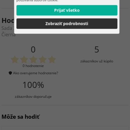
Prijať všetko
Hodnotenie produktu
Zobraziť podrobnosti
Sada 3 cestovných kufrov na kolieskach 39 l, 70 l, 99 l –
Čierna
0
5
zákazníkov už kúpilo
0 hodnotenie
Ako overujeme hodnotenie?
100%
zákazníkov doporučuje
Môže sa hodiť