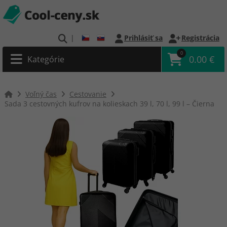
|
Prihlásiť sa
Registrácia
0
0.00 €
Kategórie
Voľný čas
Cestovanie
Sada 3 cestovných kufrov na kolieskach 39 l, 70 l, 99 l – Čierna