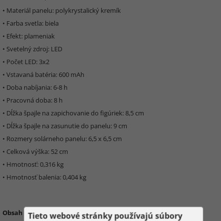
• Materiál panelu: polykrystalický kremík
• Farba svetla: biela
• Efekt: plameniak
• Svetelný zdroj: LED
• Počet LED: 3x2
• Vstavaná batéria: 600 mAh
• Doba nabíjania: 6-8 h
• Pracovná doba: 8 h
• Dĺžka špajle na zapichovanie do figúriek: 8,5 cm
• Dĺžka špajle na zasunutie do panelu: 9 cm
• Rozmery solárneho panelu: 6,5 x 6,5 cm
• Celková výška: 52 cm
• Hmotnosť: 0,316 kg
• Hmotnosť balenia: 0,404 kg
Obsah balenia:
Tieto webové stránky používajú súbory