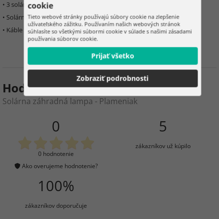
• 3 solárne plameniaky
cookie
• Solárny panel
Tieto webové stránky používajú súbory cookie na zlepšenie
užívateľského zážitku. Používaním našich webových stránok
• Káble na prepojenie
súhlasíte so všetkými súbormi cookie v súlade s našimi zásadami
používania súborov cookie.
Prijať všetko
Zobraziť podrobnosti
Hodnotenie produktu
Solárna záhradná lampa - Plameniak
0
5
zákazníkov už kúpilo
0 hodnotenie
Ako overujeme hodnotenie?
100%
zákazníkov doporučuje