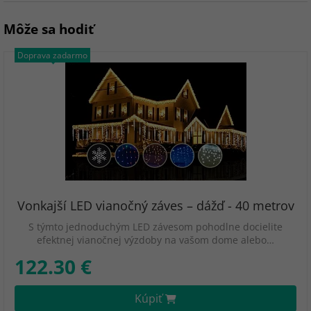
Môže sa hodiť
Doprava zadarmo
Vonkajší LED vianočný záves – dážď - 40 metrov
S týmto jednoduchým LED závesom pohodlne docielite
efektnej vianočnej výzdoby na vašom dome alebo…
122.30 €
Kúpiť