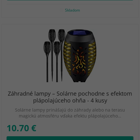
Skladom
Záhradné lampy – Solárne pochodne s efektom
plápolajúceho ohňa - 4 kusy
Solárne lampy prinášajú do záhrady alebo na terasu
magickú atmosféru vďaka efektu plápolajúceho…
10.70 €