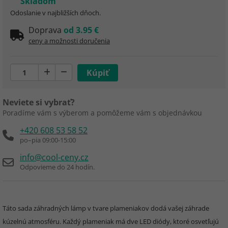
Skladom
Odoslanie v najbližších dňoch.
Doprava
od 3.95 €
ceny a možnosti doručenia
Neviete si vybrať?
Poradíme vám s výberom a pomôžeme vám s objednávkou
+420 608 53 58 52
po–pia 09:00-15:00
info@cool-ceny.cz
Odpovieme do 24 hodín.
Táto sada záhradných lámp v tvare plameniakov dodá vašej záhrade
kúzelnú atmosféru. Každý plameniak má dve LED diódy, ktoré osvetľujú