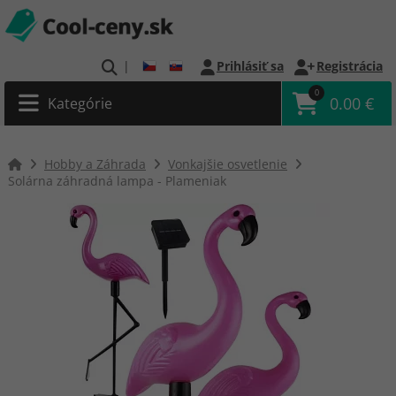
|
Prihlásiť sa
Registrácia
0
0.00 €
Kategórie
Hobby a Záhrada
Vonkajšie osvetlenie
Solárna záhradná lampa - Plameniak