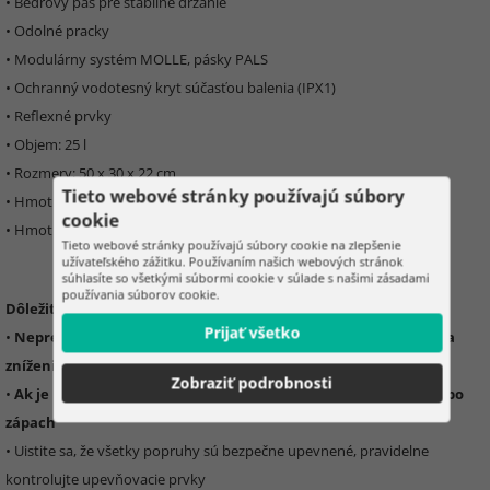
• Bedrový pás pre stabilné držanie
• Odolné pracky
• Modulárny systém MOLLE, pásky PALS
• Ochranný vodotesný kryt súčasťou balenia (IPX1)
• Reflexné prvky
• Objem: 25 l
• Rozmery: 50 x 30 x 22 cm
Tieto webové stránky používajú súbory
• Hmotnosť: 0,9 kg
cookie
• Hmotnosť v balení: 0,95 kg
Tieto webové stránky používajú súbory cookie na zlepšenie
užívateľského zážitku. Používaním našich webových stránok
súhlasíte so všetkými súbormi cookie v súlade s našimi zásadami
používania súborov cookie.
Dôležité informácie:
Prijať všetko
•
Nepretrhujte batoh, aby nedošlo k rýchlemu opotrebovaniu a
zníženiu pohodlia
Zobraziť podrobnosti
•
Ak je batoh mokrý, osušte ho úplne, aby nevznikla pleseň alebo
zápach
• Uistite sa, že všetky popruhy sú bezpečne upevnené, pravidelne
kontrolujte upevňovacie prvky