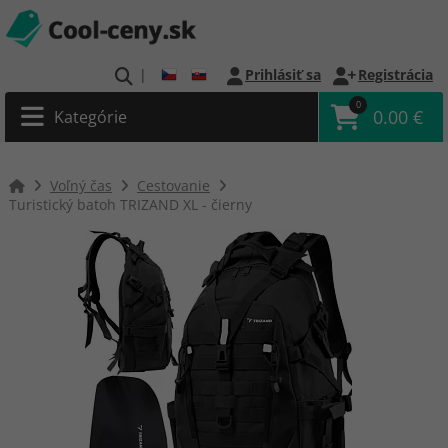
|
Prihlásiť sa
Registrácia
0
0.00 €
Kategórie
Voľný čas
Cestovanie
Turistický batoh TRIZAND XL - čierny