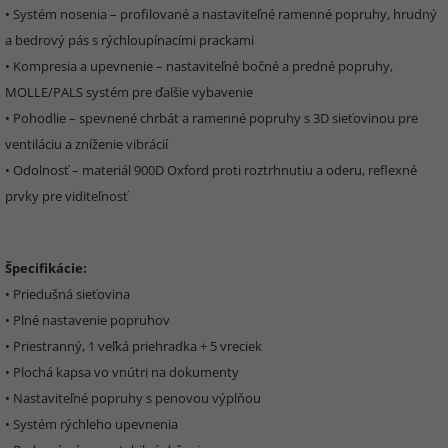
• Systém nosenia – profilované a nastaviteľné ramenné popruhy, hrudný
a bedrový pás s rýchloupínacími prackami
• Kompresia a upevnenie – nastaviteľné bočné a predné popruhy,
MOLLE/PALS systém pre ďalšie vybavenie
• Pohodlie – spevnené chrbát a ramenné popruhy s 3D sieťovinou pre
ventiláciu a zníženie vibrácií
• Odolnosť – materiál 900D Oxford proti roztrhnutiu a oderu, reflexné
prvky pre viditeľnosť
Špecifikácie:
• Priedušná sieťovina
• Plné nastavenie popruhov
• Priestranný, 1 veľká priehradka + 5 vreciek
• Plochá kapsa vo vnútri na dokumenty
• Nastaviteľné popruhy s penovou výplňou
• Systém rýchleho upevnenia