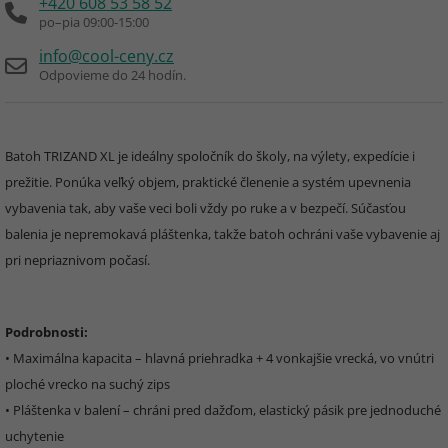
+420 608 53 58 52
po–pia 09:00-15:00
info@cool-ceny.cz
Odpovieme do 24 hodín.
Batoh TRIZAND XL je ideálny spoločník do školy, na výlety, expedície i
prežitie. Ponúka veľký objem, praktické členenie a systém upevnenia
vybavenia tak, aby vaše veci boli vždy po ruke a v bezpečí. Súčasťou
balenia je nepremokavá pláštenka, takže batoh ochráni vaše vybavenie aj
pri nepriaznivom počasí.
Podrobnosti:
• Maximálna kapacita – hlavná priehradka + 4 vonkajšie vrecká, vo vnútri
ploché vrecko na suchý zips
• Pláštenka v balení – chráni pred dažďom, elastický pásik pre jednoduché
uchytenie