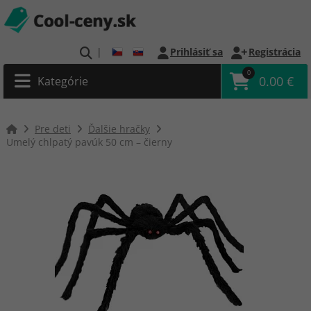
|
Prihlásiť sa
Registrácia
0
0.00 €
Kategórie
Pre deti
Ďalšie hračky
Umelý chlpatý pavúk 50 cm – čierny