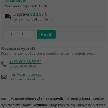
Skladom
Odoslanie v najbližších dňoch.
Doprava
od 3.95 €
ceny a možnosti doručenia
Neviete si vybrať?
Poradíme vám s výberom a pomôžeme vám s objednávkou
+420 608 53 58 52
po–pia 09:00-15:00
info@cool-ceny.cz
Odpovieme do 24 hodín.
Pôsobivý
50centimetrový chlpatý pavúk
je dekorácia, ktorá okamžite
vytvára efekt
„wow“
.
Flexibilné nohy
, ktoré sa dajú ľubovoľne tvarovať,