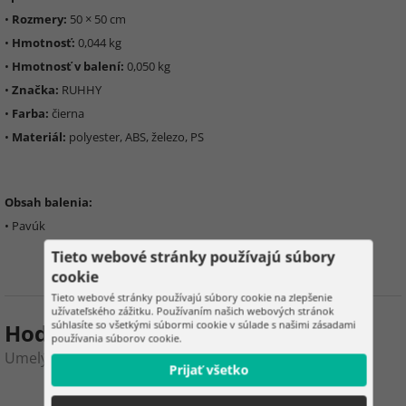
•
Rozmery:
50 × 50 cm
•
Hmotnosť:
0,044 kg
•
Hmotnosť v balení:
0,050 kg
•
Značka:
RUHHY
•
Farba:
čierna
•
Materiál:
polyester, ABS, železo, PS
Obsah balenia:
• Pavúk
Tieto webové stránky používajú súbory
cookie
Tieto webové stránky používajú súbory cookie na zlepšenie
užívateľského zážitku. Používaním našich webových stránok
súhlasíte so všetkými súbormi cookie v súlade s našimi zásadami
Hodnotenie produktu
používania súborov cookie.
Umelý chlpatý pavúk 50 cm – čierny
Prijať všetko
0
5