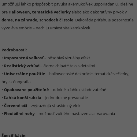
umožňujú ľahko prispôsobiť pavúka akémukoľvek usporiadaniu. Ideálne
pre
Halloween, tematické večierky
alebo ako dekoratívny prvok v
dome, na záhrade, schodoch či stole
. Dekorácia priťahuje pozornosť a
vyvoláva emócie – nech ju umiestnite kamkoľvek.
Podrobnosti:
•
Impozantná veľkosť
– pôsobivý vizuálny efekt
•
Realistický vzhľad
– čierne chlpaté telo s detailmi
•
Univerzálne použitie
– halloweenské dekorácie, tematické večierky,
hry, scénografia
•
Opakovane použiteľné
– odolné a ľahko skladovateľné
•
Ľahká konštrukcia
– jednoduché presunutie
•
Červené oči
– zvýrazňujú strašidelný efekt
•
Flexibilné nohy
– možnosť voľného nastavenia a tvarovania
Špecifikácie: