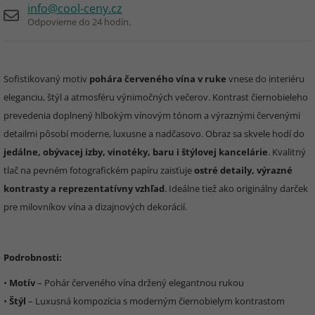
info@cool-ceny.cz
Odpovieme do 24 hodín.
Sofistikovaný motiv
pohára červeného vína v ruke
vnese do interiéru
eleganciu, štýl a atmosféru výnimočných večerov. Kontrast čiernobieleho
prevedenia doplnený hlbokým vínovým tónom a výraznými červenými
detailmi pôsobí moderne, luxusne a nadčasovo. Obraz sa skvele hodí do
jedálne, obývacej izby, vinotéky, baru i štýlovej kancelárie
. Kvalitný
tlač na pevném fotografickém papíru zaisťuje
ostré detaily, výrazné
kontrasty a reprezentatívny vzhľad
. Ideálne tiež ako originálny darček
pre milovníkov vína a dizajnových dekorácií.
Podrobnosti:
•
Motív
– Pohár červeného vína držený elegantnou rukou
•
Štýl
– Luxusná kompozícia s moderným čiernobielym kontrastom