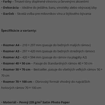
•
Farby
– Tmavé tóny doplnené vínovou a červenými akcentmi
•
Dekorácia
– Ideálne do jedálne, baru, vinotéky alebo obývacej izby
•
Darček
– Skvelá voľba pre milovníkov vína a štýlového bývania
Špecifikácie a varianty:
•
Rozmer A4
– 210 × 297 mm (pasuje do bežných malých rámov)
•
Rozmer A3
– 297 × 420 mm (pasuje do bežných stredných rámov)
•
Rozmer A2
– 420 × 594 mm (pasuje do rámov na plagáty A2)
•
Rozmer 40 × 50 cm
– Pasuje do štandardných rámov 40 × 50 cm
•
Rozmer 50 × 70 cm
– Bestseller, pasuje do všetkých veľkých rámov 50 ×
70 cm
•
Rozmer 70 × 100 cm
– Obrovský formát vhodný do najväčších
hotových rámov 70 × 100 cm
•
Materiál – Pevný 235 g/m² Satin Photo Paper