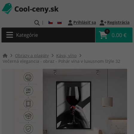
|
Prihlásiť sa
Registrácia
0
0.00 €
Kategórie
Obrazy a plagáty
Káva, víno
Večerná elegancia - obraz - Pohár vína v luxusnom štýle 32