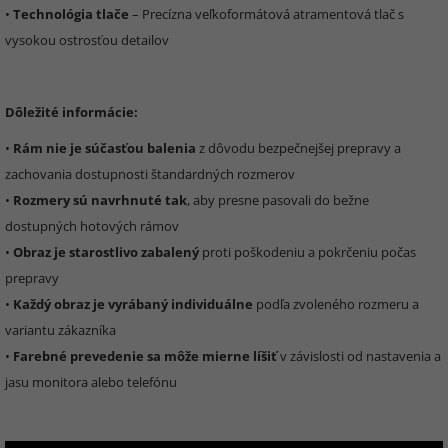
•
Technológia tlače
– Precízna veľkoformátová atramentová tlač s
vysokou ostrosťou detailov
Dôležité informácie:
•
Rám nie je súčasťou balenia
z dôvodu bezpečnejšej prepravy a
zachovania dostupnosti štandardných rozmerov
•
Rozmery sú navrhnuté tak
, aby presne pasovali do bežne
dostupných hotových rámov
•
Obraz je starostlivo zabalený
proti poškodeniu a pokrčeniu počas
prepravy
•
Každý obraz je vyrábaný individuálne
podľa zvoleného rozmeru a
variantu zákazníka
•
Farebné prevedenie sa môže mierne líšiť
v závislosti od nastavenia a
jasu monitora alebo telefónu