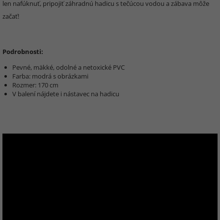
len nafúknuť, pripojiť záhradnú hadicu s tečúcou vodou a zábava môže
začať!
Podrobnosti:
Pevné, mäkké, odolné a netoxické PVC
Farba: modrá s obrázkami
Rozmer: 170 cm
V balení nájdete i nástavec na hadicu