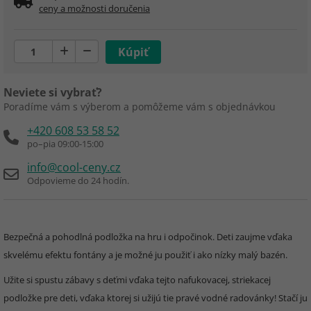
ceny a možnosti doručenia
Neviete si vybrať?
Poradíme vám s výberom a pomôžeme vám s objednávkou
+420 608 53 58 52
po–pia 09:00-15:00
info@cool-ceny.cz
Odpovieme do 24 hodín.
Bezpečná a pohodlná podložka na hru i odpočinok. Deti zaujme vďaka
skvelému efektu fontány a je možné ju použiť i ako nízky malý bazén.
Užite si spustu zábavy s deťmi vďaka tejto nafukovacej, striekacej
podložke pre deti, vďaka ktorej si užijú tie pravé vodné radovánky! Stačí ju