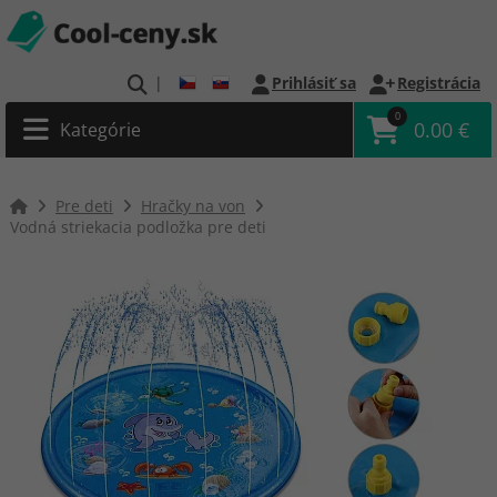
|
Prihlásiť sa
Registrácia
0
0.00 €
Kategórie
Pre deti
Hračky na von
Vodná striekacia podložka pre deti