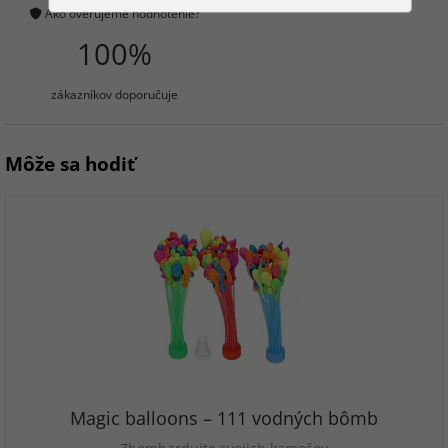
Ako overujeme hodnotenie?
100%
zákazníkov doporučuje
Môže sa hodiť
Magic balloons – 111 vodných bômb