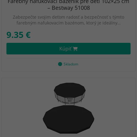
Farebný nafukovací bazénik pre deti 102×25 cm
– Bestway 51008
Zabezpečte svojim deťom radosť a bezpečnosť s týmto
farebným nafukovacím bazénom, ktorý je ideálny…
9.35 €
Kúpiť
Skladom