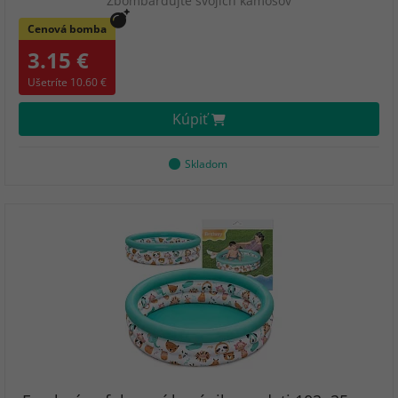
Zbombardujte svojich kamošov
Cenová bomba
3.15 €
Ušetríte 10.60 €
Kúpiť
Skladom