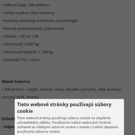
• Veľkosť sady: 300 dielikov
• Farby vojakov: štyri varianty
• Funkcia: stimuluje kreativitu, učí stratégiu
• Rozvoj: predstavivosť, plánovanie
• Mierka: 1:40 až 1:38
• Hmotnosť: 0,967 kg
• Hmotnosť balenia: 1,148 kg
• Materiál: PVC, nylon
Obsah balenia:
• 300 prvkov – vojaci, zbrane, tanky, lietadlá, ponorky, delá, budovy,
ostnatý drôt, stromy
Tieto webové stránky používajú súbory
cookie
Tieto webové stránky používajú súbory cookie na zlepšenie
Dôležité informácie:
užívateľského zážitku. Používaním našich webových stránok
•
Odporúčaný vek: 3+
súhlasíte so všetkými súbormi cookie v súlade s našimi zásadami
používania súborov cookie.