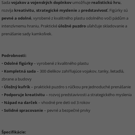
Sada
vojakov a vojenských doplnkov
umožňuje
realistickú hru
,
rozvíja
kreativitu, strategické myslenie
a
predstavivosť
. Figúrky sú
pevné a odolné
, vyrobené z kvalitného plastu odolného voči pádům a
intenzívnemu hraniu. Praktické
úložné puzdro
uľahčuje skladovanie a
prenášanie sady kamkoľvek.
Podrobnosti:
•
Odolné figúrky
– vyrobené z kvalitného plastu
•
Kompletná sada
– 300 dielikov zahŕňajúce vojakov, tanky, lietadlá,
zbrane a budovy
•
Úložný kufrík
– praktické puzdro s rúčkou pre jednoduché prenášanie
•
Podporuje kreativitu
– rozvoj predstavivosti a strategického myslenia
•
Nápad na darček
– vhodné pre deti od 3 rokov
•
Solidné spracovanie
– pevné a bezpečné prvky
Špecifikácie: