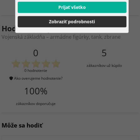
Prijať všetko
Zobraziť podrobnosti
Hodnotenie produktu
Vojenská základňa – armádne figúrky, tank, zbrane
0
5
zákazníkov už kúpilo
0 hodnotenie
Ako overujeme hodnotenie?
100%
zákazníkov doporučuje
Môže sa hodiť