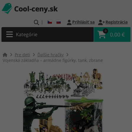
|
Prihlásiť sa
Registrácia
0
0.00 €
Kategórie
Pre deti
Ďalšie hračky
Vojenská základňa – armádne figúrky, tank, zbrane