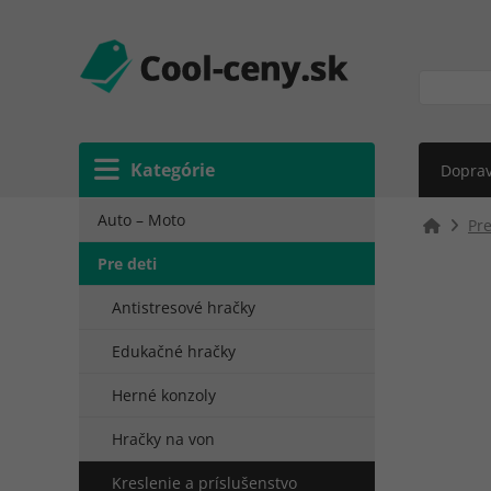
Kategórie
Doprav
Auto – Moto
Pre
Pre deti
Antistresové hračky
Edukačné hračky
Herné konzoly
Hračky na von
Kreslenie a príslušenstvo