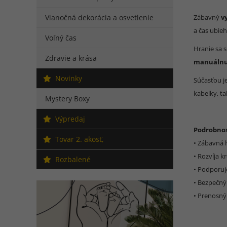
Vianočná dekorácia a osvetlenie
Zábavný
v
a čas ubieh
Voľný čas
Hranie sa s
Zdravie a krása
manuálnu
Novinky
Súčasťou j
kabelky, ta
Mystery Boxy
Výpredaj
Podrobnos
Tovar 2. akosť,
• Zábavná 
• Rozvíja k
Rozbalené
• Podporuj
• Bezpečný
• Prenosný