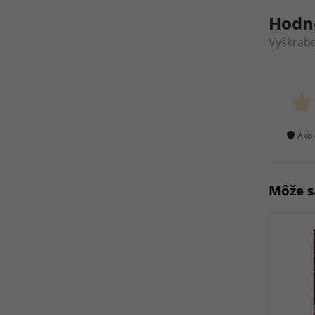
Hodn
Vyškrabo
Ako 
Môže s