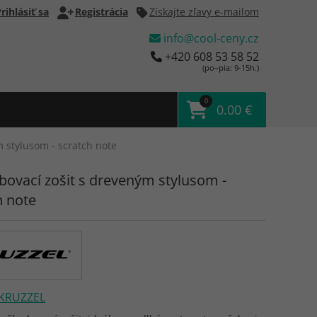
rihlásiť sa
Registrácia
Získajte zľavy e-mailom
info@cool-ceny.cz
+420 608 53 58 52
(po–pia: 9-15h.)
0
0.00 €
m stylusom - scratch note
bovací zošit s dreveným stylusom -
h note
KRUZZEL