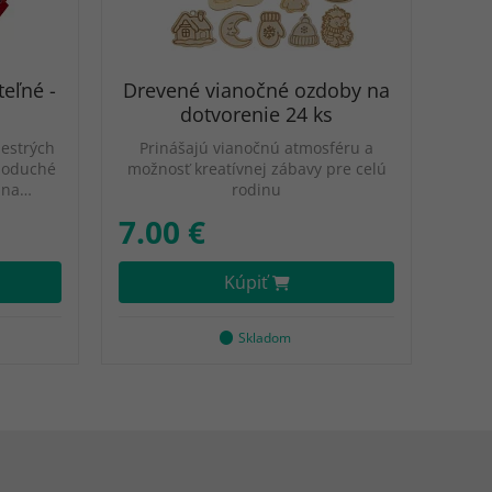
teľné -
Drevené vianočné ozdoby na
dotvorenie 24 ks
pestrých
Prinášajú vianočnú atmosféru a
noduché
možnosť kreatívnej zábavy pre celú
 na…
rodinu
7.00 €
Kúpiť
Skladom