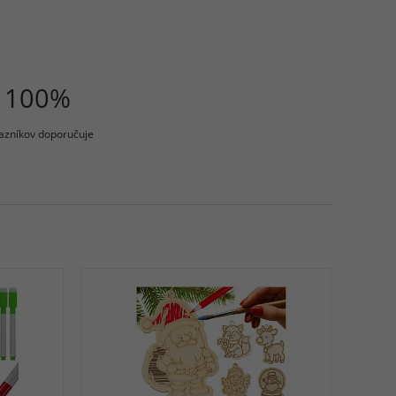
100%
azníkov doporučuje