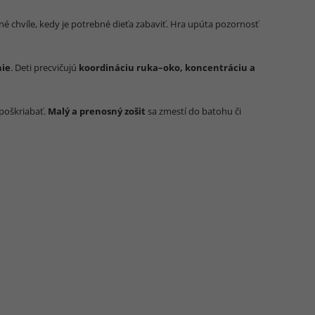
né chvíle, kedy je potrebné dieťa zabaviť. Hra upúta pozornosť
nie
. Deti precvičujú
koordináciu ruka–oko, koncentráciu a
 poškriabať.
Malý a prenosný zošit
sa zmestí do batohu či