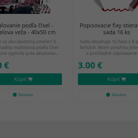
lovanie podľa čísel -
Popisovacie fixy stiera
felova veža - 40x50 cm
sada 16 ks
te sa ako skutočný umelec! S
Sada obsahuje 16 fixov v 8 
 sadou maľovania podľa čísel
farbách, ktoré umožnia jed
pne vyplníte pole akrylovou…
a prehľadné zapisovanie
0 €
3.00 €
Kúpiť
Kúpiť
Skladom
Skladom