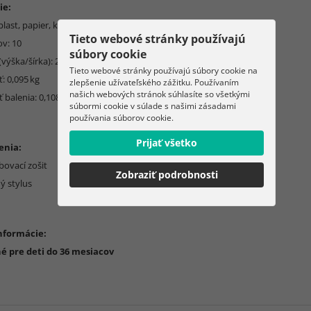
ie:
 plast, papier, kov, drevo
Tieto webové stránky používajú
ov: 10
súbory cookie
výška/šírka): 20 x 14 cm
Tieto webové stránky používajú súbory cookie na
: 0,095 kg
zlepšenie užívateľského zážitku. Používaním
našich webových stránok súhlasíte so všetkými
 balenia: 0,108 kg
súbormi cookie v súlade s našimi zásadami
používania súborov cookie.
Prijať všetko
enia:
bovací zošit
Zobraziť podrobnosti
ý stylus
informácie:
 pre deti do 36 mesiacov