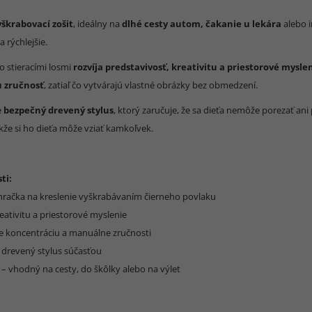
yškrabovací zošit
, ideálny na
dlhé cesty autom, čakanie u lekára
alebo i
a rýchlejšie.
o stieracími losmi
rozvíja predstavivosť, kreativitu a priestorové mysle
 zručnosť
, zatiaľ čo vytvárajú vlastné obrázky bez obmedzení.
e
bezpečný drevený stylus
, ktorý zaručuje, že sa dieťa nemôže porezať ani
kže si ho dieťa môže vziať kamkoľvek.
ti:
hračka na kreslenie vyškrabávaním čierneho povlaku
reativitu a priestorové myslenie
e koncentráciu a manuálne zručnosti
 drevený stylus súčasťou
 – vhodný na cesty, do škôlky alebo na výlet