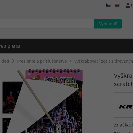
P
a a platba
 deti
Kreslenie a príslušenstvo
Vyškrabovací zošit s drevený
Vyškra
scratc
Značka: