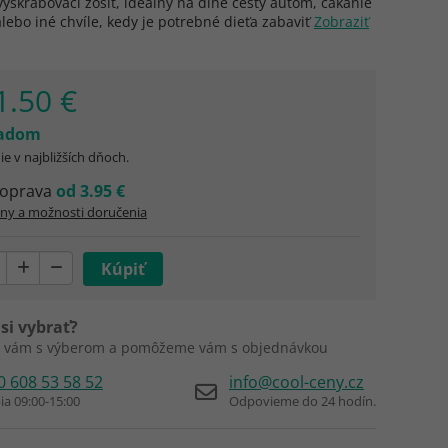
yškrabovací zošit, ideálny na dlhé cesty autom, čakanie
alebo iné chvíle, kedy je potrebné dieťa zabaviť
Zobraziť
1.50 €
ladom
e v najbližších dňoch.
oprava
od 3.95 €
ny a možnosti doručenia
si vybrať?
 vám s výberom a pomôžeme vám s objednávkou
0 608 53 58 52
info@cool-ceny.cz
ia 09:00-15:00
Odpovieme do 24 hodín.