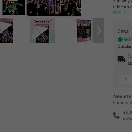
Zábavný v
u lekára 
viac
Cena
Sk
Odoslani
D
ce
Neviete 
Poradíme
+42
po–p