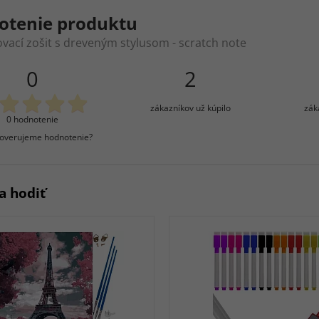
otenie produktu
vací zošit s dreveným stylusom - scratch note
0
2
zákazníkov už kúpilo
zák
0 hodnotenie
overujeme hodnotenie?
a hodiť