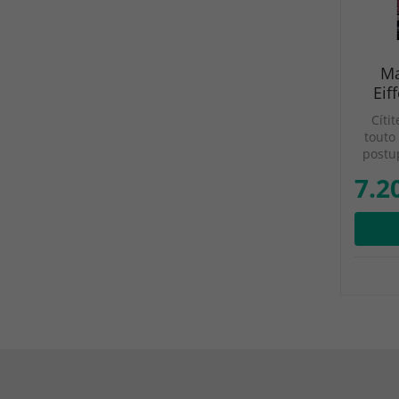
Ma
Eif
Cíti
touto
postu
7.2