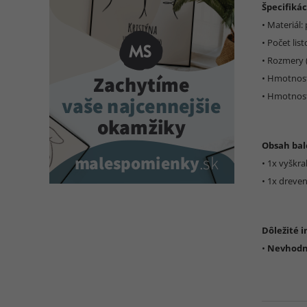
Špecifikác
• Materiál:
• Počet list
• Rozmery (
• Hmotnosť
• Hmotnosť
Obsah bal
• 1x vyškra
• 1x dreven
Dôležité 
•
Nevhodné