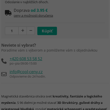
Odoslanie v najbližších dňoch.
Doprava
od 3.95 €
ceny a možnosti doručenia
Neviete si vybrať?
Poradíme vám s výberom a pomôžeme vám s objednávkou
+420 608 53 58 52
po–pia 09:00-15:00
info@cool-ceny.cz
Odpovieme do 24 hodín.
Magnetická stavebnica otvára svet
kreativity, fantázie a logického
myslenia
. S 96 dielmi je možné stavať
3D štruktúry, guľové dráhy a
priestorové bludiská
, rozvíjať
motorické schopnosti a predstavivosť
.