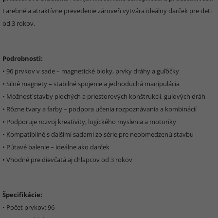
Farebné a atraktívne prevedenie zároveň vytvára ideálny darček pre deti
od 3 rokov.
Podrobnosti:
• 96 prvkov v sade – magnetické bloky, prvky dráhy a guľôčky
• Silné magnety – stabilné spojenie a jednoduchá manipulácia
• Možnosť stavby plochých a priestorových konštrukcií, guľových dráh
• Rôzne tvary a farby – podpora učenia rozpoznávania a kombinácií
• Podporuje rozvoj kreativity, logického myslenia a motoriky
• Kompatibilné s ďalšími sadami zo série pre neobmedzenú stavbu
• Pútavé balenie – ideálne ako darček
• Vhodné pre dievčatá aj chlapcov od 3 rokov
Špecifikácie:
• Počet prvkov: 96