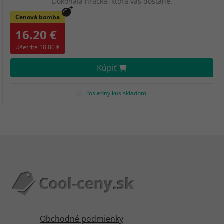
Dokonalá hračka, ktorá vás dostane.
Cenová bomba
16.20 €
Ušetríte 18.80 €
Kúpiť
Posledný kus skladom
Obchodné podmienky