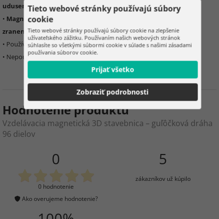
udusenia
Tieto webové stránky používajú súbory
cookie
•
M
agnety
– požití viac ako jedného magnetu môže spôsobiť
vážne
Tieto webové stránky používajú súbory cookie na zlepšenie
zranenie
, v prípade požití
okamžite vyhľadajte lekársku pomoc
užívateľského zážitku. Používaním našich webových stránok
• Používať
podľa určenia
a
pod dohľadom dospelej osoby
súhlasíte so všetkými súbormi cookie v súlade s našimi zásadami
používania súborov cookie.
• Nepoužívať
poškodený výrobok
Prijať všetko
Zobraziť podrobnosti
Hodnotenie produktu
Vzdelávacia magnetická 3D stavebnica – guľôčková dráha
96 dielov
0
5
zákazníkov už kúpilo
0 hodnotenie
Ako overujeme hodnotenie?
100%