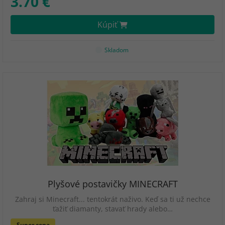
3.70 €
Kúpiť
Skladom
Plyšové postavičky MINECRAFT
Zahraj si Minecraft... tentokrát naživo. Keď sa ti už nechce
ťažiť diamanty, stavať hrady alebo…
Super cena