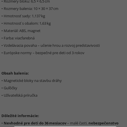
• Rozmery bloku: 6,5 × 6,5 cm
• Rozmery balenia: 10 × 30 × 37 cm
• Hmotnosť sady: 1,137 kg
• Hmotnosť s obalom: 1,63 kg
• Materiál: ABS, magnet
• Farba: viacfarebná
• Vzdelávacia povaha – učenie hrou a rozvoj predstavivosti
• Európske normy – bezpečné pre deti od 3 rokov
Obsah balenia:
• Magnetické bloky na stavbu dráhy
• Guľôčky
• Užívateľská príručka
Dôležité informácie:
•
Nevhodné pre deti do 36 mesiacov
– malé časti,
nebezpečenstvo