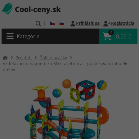
|
Prihlásiť sa
Registrácia
0
0.00 €
Kategórie
Pre deti
Ďalšie hračky
Vzdelávacia magnetická 3D stavebnica – guľôčková dráha 96
dielov