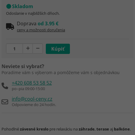
Skladom
Odoslanie v najbližších dňoch.
Doprava
od 3.95 €
ceny a možnosti doručenia
Neviete si vybrať?
Poradíme vám s výberom a pomôžeme vám s objednávkou
+420 608 53 58 52
po–pia 09:00-15:00
info@cool-ceny.cz
Odpovieme do 24 hodín.
Pohodlné
závesné kreslo
pre relaxáciu na
záhrade
,
terase
aj
balkóne
.