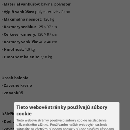
•
Materiál vankúšov:
bavlna, polyester
•
Výplň vankúšov:
polyesterové vlákno
•
Maximálna nosnosť:
120 kg
•
Rozmery sedáku:
125 × 97 cm
•
Celkové rozmery:
130 × 97 cm
•
Rozmery vankúša:
40 × 40 cm
•
Hmotnosť:
1,9 kg
•
Hmotnosť balenia:
2,18 kg
Obsah balenia:
•
Závesné kreslo
•
2x vankúš
Tieto webové stránky používajú súbory
cookie
Dôležité informácie:
Tieto webové stránky používajú súbory cookie na zlepšenie
•
Dodržujte maximálnu nosnosť 120 kg
užívateľského zážitku. Používaním našich webových stránok
•
Zavesujte vo výške 30–50 cm nad zemou
súhlasíte so všetkými súbormi cookie v súlade s našimi zásadami