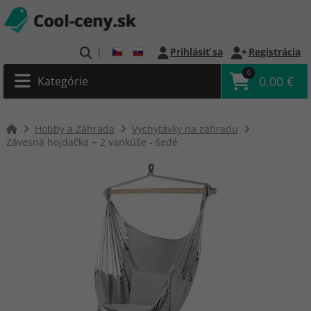
|
Prihlásiť sa
Registrácia
0
0.00 €
Kategórie
Hobby a Záhrada
Vychytávky na záhradu
Závesná hojdačka + 2 vankúše - šedé