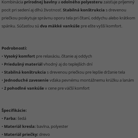
Kombinácia
prírodnej bavlny
a
odolného polyesteru
zaisťuje príjemný
pocit pri sedení aj dlhú životnosť.
Stabilná konštrukcia
s drevenou
priečkou poskytuje správnu oporu tela pri čítaní, oddychu alebo krátkom
spánku. Súčasťou sú
dva mäkké vankúše
pre ešte vyšší komfort.
Podrobnosti:
•
Vysoký komfort
pre relaxáciu, čítanie aj oddych
•
Priedušný materiál
vhodný aj do teplejších dní
•
Stabilná konštrukcia
s drevenou priečkou pre lepšie držanie tela
•
Jednoduché zavesenie
vďaka pevnému montážnemu krúžku a lanám
•
2 pohodlné vankúše
v cene pre väčší komfort
Špecifikácie:
•
Farba:
šedá
•
Materiál kresla:
bavlna, polyester
•
Materiál priečky:
drevo