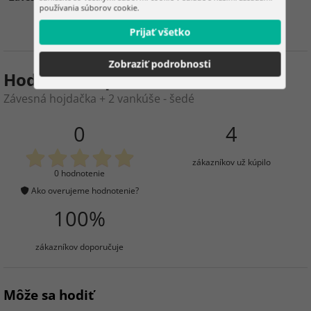
používania súborov cookie.
Prijať všetko
Zobraziť podrobnosti
Hodnotenie produktu
Závesná hojdačka + 2 vankúše - šedé
0
4
zákazníkov už kúpilo
0 hodnotenie
Ako overujeme hodnotenie?
100%
zákazníkov doporučuje
Môže sa hodiť