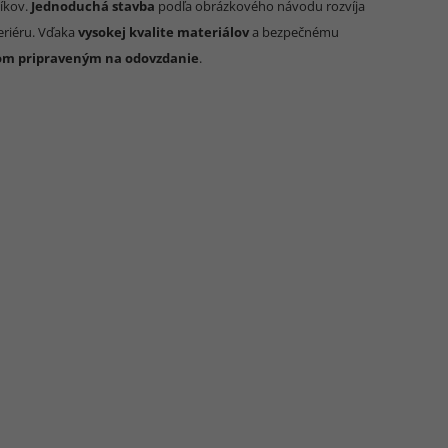
níkov.
Jednoduchá stavba
podľa obrázkového návodu rozvíja
eriéru. Vďaka
vysokej kvalite materiálov
a bezpečnému
om pripraveným na odovzdanie
.