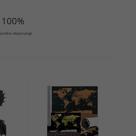
100%
azníkov doporučuje