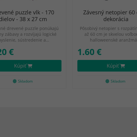
vené puzzle vlk - 170
Závesný netopier 60
dielov - 38 x 27 cm
dekorácia
dné drevené puzzle ponúkajú
Pôsobivý netopier s rozpätí
y zábavy a rozvíjajú logické
až 60 cm je skvelou voľbo
yslenie, sústredenie a…
halloweenské aranžmá
20 €
1.60 €
Kúpiť
Kúpiť
Skladom
Skladom