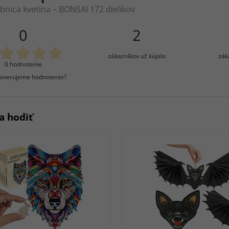
bnica kvetina – BONSAI 172 dielikov
0
2
zákazníkov už kúpilo
zák
0 hodnotenie
overujeme hodnotenie?
a hodiť