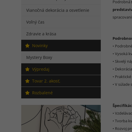
Podrobná
predstavi
Vianočná dekorácia a osvetlenie
spracovaniu
Voľný čas
Zdravie a krása
Podrobnos
Novinky
• Podrobn
• Vysoká kv
Mystery Boxy
• Skvelý n
Výpredaj
• Dekoráci
• Praktické
Tovar 2. akosť,
• V súlade
Rozbalené
Špecifikác
• Vzdeláva
• Tvorba k
• Rozvoj pr