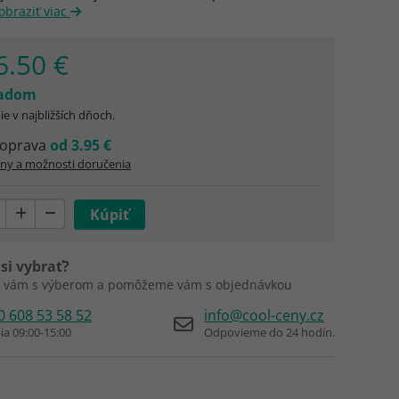
obraziť viac
6.50 €
ladom
e v najbližších dňoch.
oprava
od 3.95 €
ny a možnosti doručenia
si vybrať?
 vám s výberom a pomôžeme vám s objednávkou
0 608 53 58 52
info@cool-ceny.cz
ia 09:00-15:00
Odpovieme do 24 hodín.