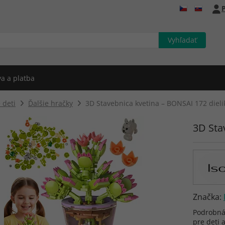
P
a a platba
 deti
Ďalšie hračky
3D Stavebnica kvetina – BONSAI 172 dieli
3D Sta
Značka:
Podrobná 
pre deti 