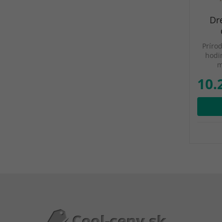
Dre
Príro
hodin
m
10.