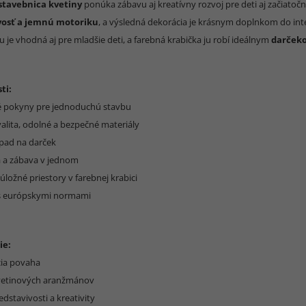
stavebnica kvetiny
ponúka zábavu aj kreatívny rozvoj pre deti aj začiatoč
vosť a jemnú motoriku
, a výsledná dekorácia je krásnym doplnkom do int
 je vhodná aj pre mladšie deti, a farebná krabička ju robí ideálnym
darček
ti:
é pokyny pre jednoduchú stavbu
alita, odolné a bezpečné materiály
ápad na darček
a a zábava v jednom
 úložné priestory v farebnej krabici
 s európskymi normami
ie:
cia povaha
vetinových aranžmánov
edstavivosti a kreativity