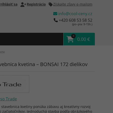
rihlásiť sa
Registrácia
Získajte zľavy e-mailom
info@cool-ceny.cz
+420 608 53 58 52
(po–pia: 9-15h.)
0
0.00 €
kov
vebnica kvetina – BONSAI 172 dielikov
Iso Trade
stavebnica kvetiny ponúka zábavu aj kreatívny rozvoj
aj začiatočníkov. Jednoduchá stavba podľa obrázkového