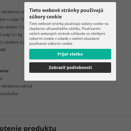
Tieto webové stránky používajú
ý obrázkový návod
súbory cookie
kov v sade: 172
Tieto webové stránky používajú súbory cookie na
o zložení: 11,6 x 13,5 cm
zlepšenie užívateľského zážitku. Používaním
našich webových stránok súhlasíte so všetkými
 sady: 0,1 kg
súbormi cookie v súlade s našimi zásadami
 s obalom: 0,21 kg
používania súborov cookie.
 ABS
Prijať všetko
Zobraziť podrobnosti
enia:
ca
ý obrázkový návod
ká príručka
otenie produktu