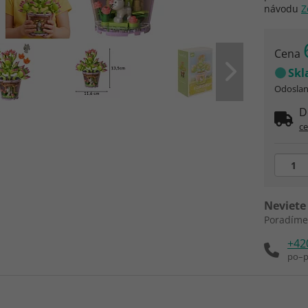
návodu
Z
Cena
Sk
Odoslani
D
ce
Neviete 
Poradíme
+42
po–p