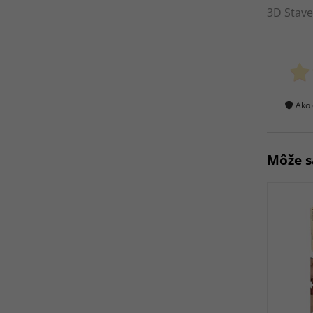
3D Stave
Ako 
Môže s