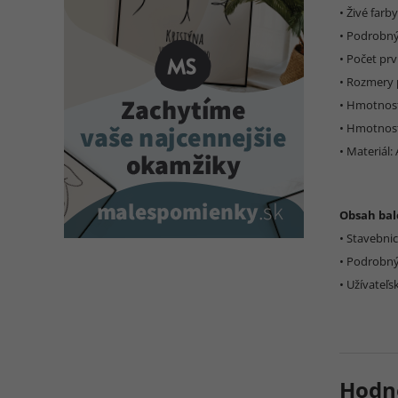
• Živé farby
• Podrobn
• Počet prv
• Rozmery p
• Hmotnosť
• Hmotnosť
• Materiál:
Obsah bal
• Stavebni
• Podrobn
• Užívateľs
Hodn