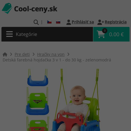
|
Prihlásiť sa
Registrácia
0
0.00 €
Kategórie
Pre deti
Hračky na von
Detská farebná hojdačka 3 v 1 - do 30 kg - zelenomodrá