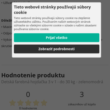
• Užívateľská príručka
Tieto webové stránky používajú súbory
cookie
Tieto webové stránky používajú súbory cookie na zlepšenie
Dôležité informácie:
užívateľského zážitku. Používaním našich webových stránok
súhlasíte so všetkými súbormi cookie v súlade s našimi zásadami
• Maximálna hmotnosť:
30 kg
používania súborov cookie.
• Odporúčaný vek:
6 mesiacov – 6 rokov
Prijať všetko
• Vykonávajte pravidelné
kontroly a údržbu
, skontrolujte utiahnutie
skrutiek, stav reťazí, lán a upevňovacích prvkov
Zobraziť podrobnosti
Hodnotenie produktu
Detská farebná hojdačka 3 v 1 - do 30 kg - zelenomodrá
0
3
zákazníkov už kúpilo
0 hodnotenie