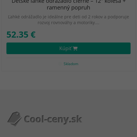
Detské ľahké odrážadlo čierne – 12" kolesá +
ramenný popruh
Ľahké odrážadlo je ideálne pre deti od 2 rokov a podporuje
rozvoj rovnováhy a motoriky.…
52.35 €
Kúpiť
Skladom