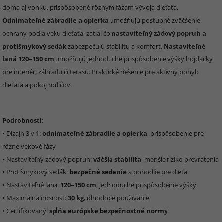
doma aj vonku, prispôsobené rôznym fázam vývoja dieťaťa.
Odnímateľné zábradlie a opierka
umožňujú postupné zväčšenie
ochrany podľa veku dieťaťa, zatiaľ čo
nastaviteľný zádový popruh a
protišmykový sedák
zabezpečujú stabilitu a komfort.
Nastaviteľné
laná 120–150 cm
umožňujú jednoduché prispôsobenie výšky hojdačky
pre interiér, záhradu či terasu. Praktické riešenie pre aktívny pohyb
dieťaťa a pokoj rodičov.
Podrobnosti:
• Dizajn 3 v 1:
odnímateľné zábradlie a opierka
, prispôsobenie pre
rôzne vekové fázy
• Nastaviteľný zádový popruh:
väčšia stabilita
, menšie riziko prevrátenia
• Protišmykový sedák:
bezpečné sedenie
a pohodlie pre dieťa
• Nastaviteľné laná:
120–150 cm
, jednoduché prispôsobenie výšky
• Maximálna nosnosť:
30 kg
, dlhodobé používanie
• Certifikovaný:
spĺňa európske bezpečnostné normy