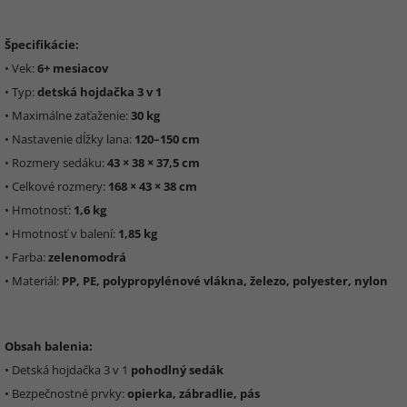
Špecifikácie:
• Vek:
6+ mesiacov
• Typ:
detská hojdačka 3 v 1
• Maximálne zaťaženie:
30 kg
• Nastavenie dĺžky lana:
120–150 cm
• Rozmery sedáku:
43 × 38 × 37,5 cm
• Celkové rozmery:
168 × 43 × 38 cm
• Hmotnosť:
1,6 kg
• Hmotnosť v balení:
1,85 kg
• Farba:
zelenomodrá
• Materiál:
PP, PE, polypropylénové vlákna, železo, polyester, nylon
Obsah balenia:
• Detská hojdačka 3 v 1
pohodlný sedák
• Bezpečnostné prvky:
opierka, zábradlie, pás