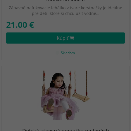
Zábavné nafukovacie lehátko v tvare korytnačky je ideálne
pre deti, ktoré si chcú užiť vodné…
21.00 €
Kúpiť
Skladom
Detská závesná hojdačka na lanách