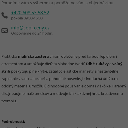
Poradíme vám s výberom a pomôžeme vám s objednávkou
+420 608 53 58 52
po–pia 09:00-15:00
info@cool-ceny.cz
Odpovieme do 24 hodín.
Praktická
malířska zástera
chráni oblečenie pred farbou, lepidlom i
atramentom a umožňuje dieťaťu slobodne tvoriť.
Dlhé rukávy
a
voľný
strih
poskytujú plné krytie, zatiaľ čo elastické manžety a nastaviteľné
zapínanie vzadu zabezpečia pohodlné nosenie. Jednoduchá údržba a
odolný materiál umožňujú dlhodobé používanie doma i v škôlke. Farebný
dizajn zaujme malé umelcov a motivuje ich k aktívnej hre a kreatívnemu
tvoreniu.
Podrobnosti: