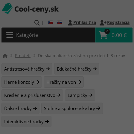
|
Prihlásiť sa
Registrácia
0
0.00 €
Kategórie
Pre deti
Detská maliarska zástera pre deti 1–3 rokov
Antistresové hračky
Edukačné hračky
Herné konzoly
Hračky na von
Kreslenie a príslušenstvo
Lampičky
Ďalšie hračky
Stolné a spoločenské hry
Interaktívne hračky