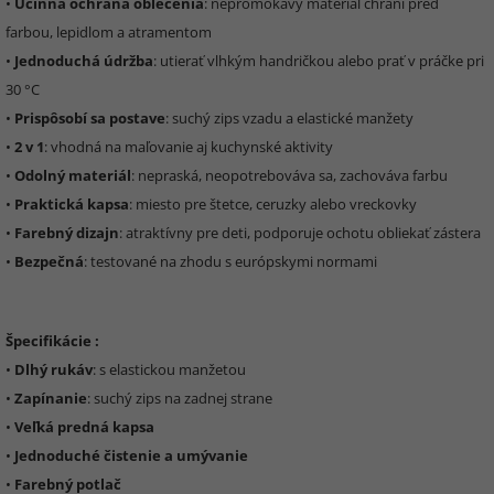
•
Účinná ochrana oblečenia
: nepromokavý materiál chráni pred
farbou, lepidlom a atramentom
•
Jednoduchá údržba
: utierať vlhkým handričkou alebo prať v práčke pri
30 °C
•
Prispôsobí sa postave
: suchý zips vzadu a elastické manžety
•
2 v 1
: vhodná na maľovanie aj kuchynské aktivity
•
Odolný materiál
: nepraská, neopotrebováva sa, zachováva farbu
•
Praktická kapsa
: miesto pre štetce, ceruzky alebo vreckovky
•
Farebný dizajn
: atraktívny pre deti, podporuje ochotu obliekať zástera
•
Bezpečná
: testované na zhodu s európskymi normami
Špecifikácie :
•
Dlhý rukáv
: s elastickou manžetou
•
Zapínanie
: suchý zips na zadnej strane
•
Veľká predná kapsa
•
Jednoduché čistenie a umývanie
•
Farebný potlač