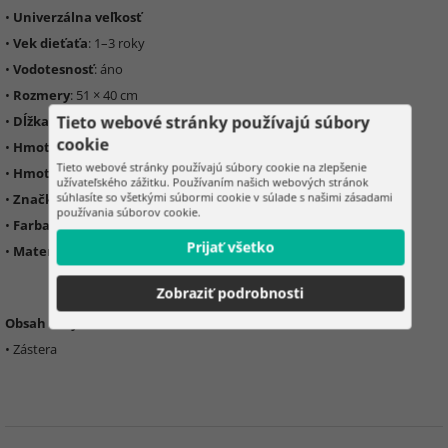
•
Univerzálna veľkosť
•
Vek dieťaťa
: 1–3 roky
•
Vodotesnosť
: áno
•
Rozmery
: 51 × 40 cm
Tieto webové stránky používajú súbory
•
Dĺžka rukávu
: 42 cm
cookie
•
Hmotnosť
: 0,077 kg
Tieto webové stránky používajú súbory cookie na zlepšenie
•
Hmotnosť v balení
: 0,102 kg
užívateľského zážitku. Používaním našich webových stránok
súhlasíte so všetkými súbormi cookie v súlade s našimi zásadami
•
Značka
: KRUZZEL
používania súborov cookie.
•
Farba
: viacfarebná
Prijať všetko
•
Materiál
: polyester
Zobraziť podrobnosti
Obsah sady:
• Zástera