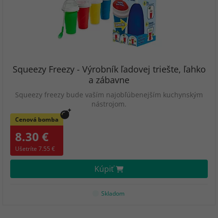
Squeezy Freezy - Výrobník ľadovej triešte, ľahko
a zábavne
Squeezy freezy bude vaším najobľúbenejším kuchynským
nástrojom.
Cenová bomba
8.30 €
Ušetríte 7.55 €
Kúpiť
Skladom