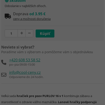
Skladom
Odoslanie v najbližších dňoch.
Doprava
od 3.95 €
ceny a možnosti doručenia
Neviete si vybrať?
Poradíme vám s výberom a pomôžeme vám s objednávkou
+420 608 53 58 52
po–pia 09:00-15:00
info@cool-ceny.cz
Odpovieme do 24 hodín.
Veľká sada
hračiek pre psov PURLOV 16 v 1
kombinuje zábavu a
starostlivosť o zdravie vášho maznáčika.
Lanové hračky podporujú