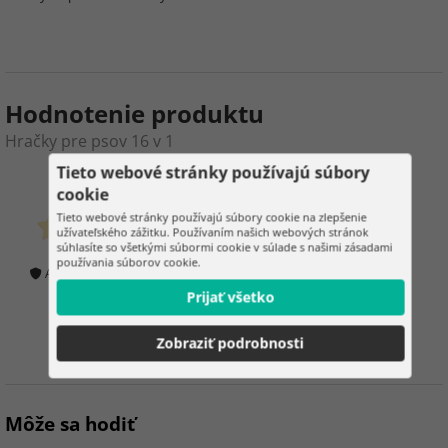
Hodnotenie produktu
Hračky pre psov 16 v 1
Tieto webové stránky používajú súbory
0
4
cookie
Tieto webové stránky používajú súbory cookie na zlepšenie
zákazníkov už kúpilo
užívateľského zážitku. Používaním našich webových stránok
súhlasíte so všetkými súbormi cookie v súlade s našimi zásadami
0 hodnotenie
používania súborov cookie.
Ako overujeme hodnotenie?
Prijať všetko
100%
Zobraziť podrobnosti
zákazníkov doporučuje
Môže sa hodiť