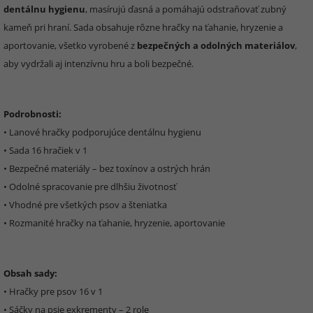
dentálnu hygienu
, masírujú ďasná a pomáhajú odstraňovať zubný
kameň pri hraní. Sada obsahuje rôzne hračky na ťahanie, hryzenie a
aportovanie, všetko vyrobené z
bezpečných a odolných materiálov
,
aby vydržali aj intenzívnu hru a boli bezpečné.
Podrobnosti:
• Lanové hračky podporujúce dentálnu hygienu
• Sada 16 hračiek v 1
• Bezpečné materiály – bez toxínov a ostrých hrán
• Odolné spracovanie pre dlhšiu životnosť
• Vhodné pre všetkých psov a šteniatka
• Rozmanité hračky na ťahanie, hryzenie, aportovanie
Obsah sady:
• Hračky pre psov 16 v 1
• Sáčky na psie exkrementy – 2 role