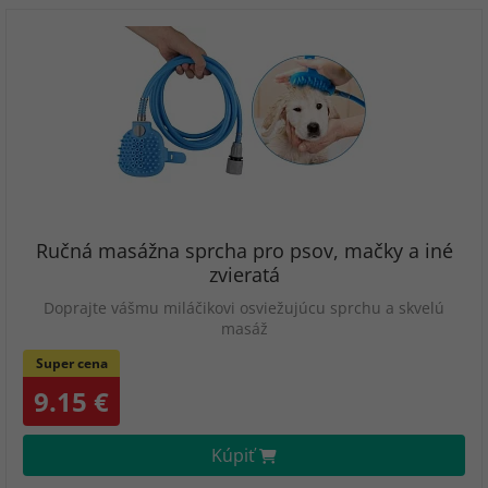
Ručná masážna sprcha pro psov, mačky a iné
zvieratá
Doprajte vášmu miláčikovi osviežujúcu sprchu a skvelú
masáž
Super cena
9.15 €
Kúpiť