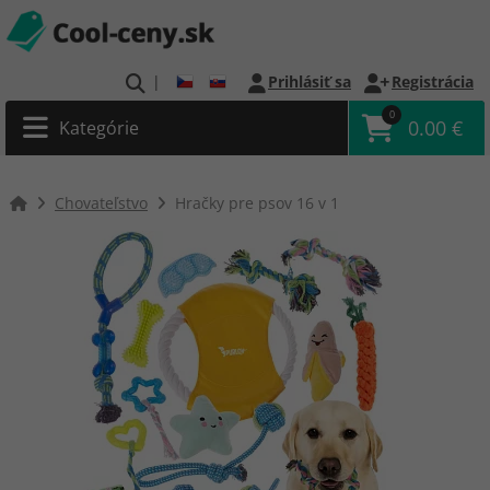
|
Prihlásiť sa
Registrácia
0
0.00 €
Kategórie
Chovateľstvo
Hračky pre psov 16 v 1