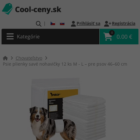
|
Prihlásiť sa
Registrácia
0
0.00 €
Kategórie
Chovateľstvo
Psie plienky savé nohavičky 12 ks M - L – pre psov 46–60 cm