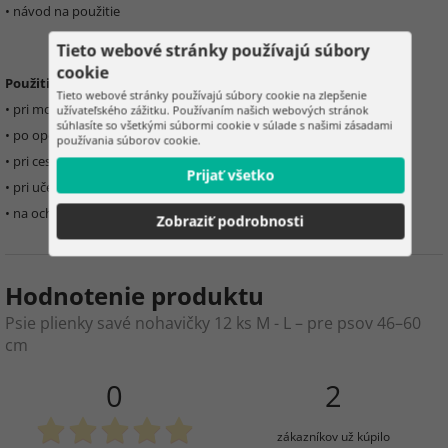
• návod na použitie
Tieto webové stránky používajú súbory
cookie
Použitie:
Tieto webové stránky používajú súbory cookie na zlepšenie
• pri močovej inkontinencii
užívateľského zážitku. Používaním našich webových stránok
súhlasíte so všetkými súbormi cookie v súlade s našimi zásadami
• po operáciách a počas rekonvalescencie
používania súborov cookie.
• pri cestovaní
Prijať všetko
• pri učení hygienických návykov šteniat
• na ochranu domácnosti a pelíškov
Zobraziť podrobnosti
Hodnotenie produktu
Psie plienky savé nohavičky 12 ks M - L – pre psov 46–60
cm
0
2
zákazníkov už kúpilo