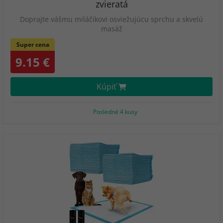
zvieratá
Doprajte vášmu miláčikovi osviežujúcu sprchu a skvelú
masáž
Super cena
9.15 €
Kúpiť
Posledné 4 kusy