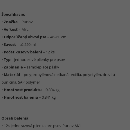
Špecifikácie:
•
Značka
– Purlov
•
Veľkosť
– M/L
•
Odporúčaný obvod psa
– 46–60 cm
•
Savost
– až 250 ml
•
Počet kusov v balení
– 12 ks
•
Typ
– jednorazové plienky pre psov
•
Zapínanie
– samolepiace pásky
•
Materiál
– polypropylénová netkaná textília, polyetylén, drevitá
buničina, SAP polymér
•
Hmotnosť produktu
– 0,304 kg
•
Hmotnosť balenia
– 0,341 kg
Obsah balenia:
• 12× jednorazová plienka pre psov Purlov M/L