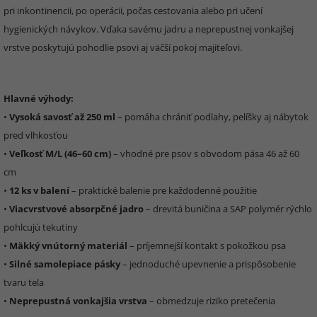
pri inkontinencii, po operácii, počas cestovania alebo pri učení
hygienických návykov. Vďaka savému jadru a neprepustnej vonkajšej
vrstve poskytujú pohodlie psovi aj väčší pokoj majiteľovi.
Hlavné výhody:
•
Vysoká savosť až 250 ml
– pomáha chrániť podlahy, pelíšky aj nábytok
pred vlhkosťou
•
Veľkosť M/L (46–60 cm)
– vhodné pre psov s obvodom pása 46 až 60
cm
•
12 ks v balení
– praktické balenie pre každodenné použitie
•
Viacvrstvové absorpčné jadro
– drevitá buničina a SAP polymér rýchlo
pohlcujú tekutiny
•
Mäkký vnútorný materiál
– príjemnejší kontakt s pokožkou psa
•
Silné samolepiace pásky
– jednoduché upevnenie a prispôsobenie
tvaru tela
•
Neprepustná vonkajšia vrstva
– obmedzuje riziko pretečenia